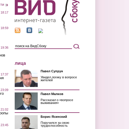
сти
 18:17
 18:59
 19:36
нов
лица
Павел Супрун
 17:37
Увидел логику в вопросе
ня
жителей
 23:09
го
Павел Малков
Рассказал о «вопросе
выживания»
 21:02
Тропы
Борис Ясинский
Поручился за свою
 23:45
трудоспособность