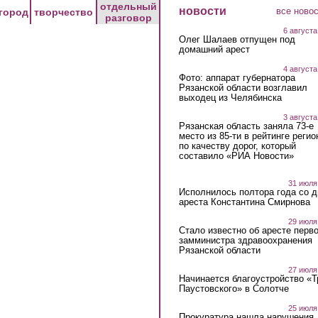
отдельный
новости
все ново
город
творчество
разговор
6 августа
Олег Шалаев отпущен под
домашний арест
4 августа
Фото: аппарат губернатора
Рязанской области возглавил
выходец из Челябинска
3 августа
Рязанская область заняла 73-е
место из 85-ти в рейтинге регио
по качеству дорог, который
составило «РИА Новости»
31 июля
Исполнилось полтора года со д
ареста Константина Смирнова
29 июля
Стало известно об аресте перво
замминистра здравоохранения
Рязанской области
27 июля
Начинается благоустройство «
Паустовского» в Солотче
25 июля
Прокуратура нашла нарушения