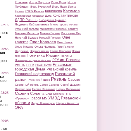
Кочетков
Игорь Морозов
Игорь
Игорь Путин
ы
Трубицын
Игорь Туровский
Игорь Яшин
Ирина
Касимов
Канищево
КПРФ Рязань
Кусова
Константиново
Касимовская городская Дума
ЛДПР Рязань
Лыбедский бульвар
Людмила Кибальникова
 22:16
Министерство печати
Рязанской области
Минлесхоз Рязанской области
тнего
Михаил Малахов
Михаил Пронин
Мост через Оку
м
Олег
Николай Булаев
Николай Пилюгин
Олег Ковалев
Булеков
Олег Шишов
Ольга Чуляева
Ольга Мишина
Петр Пыленок
 20:55
Подбелка
Поджоги машин
Пойма Павловки
Пойма
ния
Политика Рязани
Поляны
трех рек
РГУ им. Есенина
трен
Праймериз «Единой России»
Рязанская
РМПТС
РНПК
Роман Путин
городская Дума
Рязанский кремль
 20:43
Рязанский
Рязанский нефтезавод
ке
Рязань
район
Сасово
Рязанский цирк
оево
Северный обход
Семен Сазонов
Сергей Дудукин
Сергей Ежов
Сергей Сальников
Сергей Филимонов
 23:25
Скопин
Солотча
Спас-Клепики
ТРЦ
ы
УМВД Рязанской
Трасса М5
«Премьер»
и
области
Шаукат Ахметов
Федор Провоторов
июня
ЭРА
 20:08
 лет