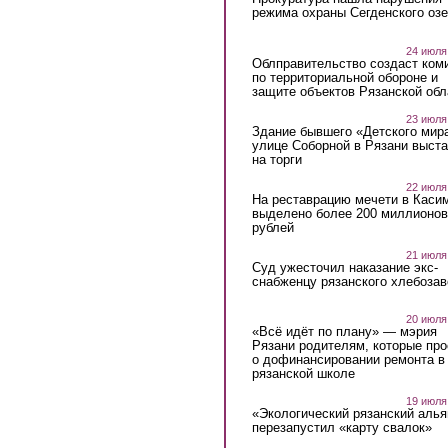
режима охраны Сегденского озе
24 июля
Облправительство создаст ком
по территориальной обороне и
защите объектов Рязанской обл
23 июля
Здание бывшего «Детского мир
улице Соборной в Рязани выст
на торги
22 июля
На реставрацию мечети в Каси
выделено более 200 миллионов
рублей
21 июля
Суд ужесточил наказание экс-
снабженцу рязанского хлебоза
20 июля
«Всё идёт по плану» — мэрия
Рязани родителям, которые пр
о дофинансировании ремонта в
рязанской школе
19 июля
«Экологический рязанский алья
перезапустил «карту свалок»