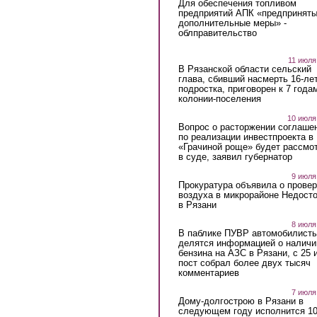
Для обеспечения топливом
предприятий АПК «предпринят
дополнительные меры» -
облправительство
11 июля
В Рязанской области сельский
глава, сбивший насмерть 16-ле
подростка, приговорен к 7 года
колонии-поселения
10 июля
Вопрос о расторжении соглаше
по реализации инвестпроекта в
«Грачиной роще» будет рассмо
в суде, заявил губернатор
9 июля
Прокуратура объявила о провер
воздуха в микрорайоне Недост
в Рязани
8 июля
В паблике ПУВР автомобилист
делятся информацией о наличи
бензина на АЗС в Рязани, с 25 
пост собрал более двух тысяч
комментариев
7 июля
Дому-долгострою в Рязани в
следующем году исполнится 10