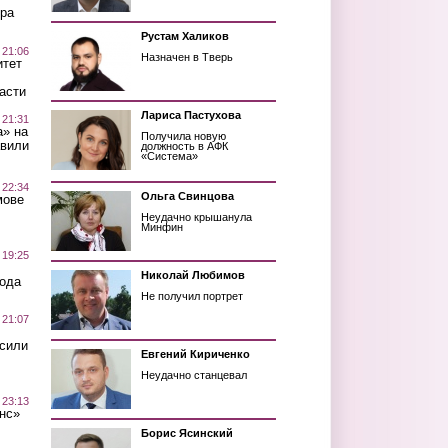
ра
Рустам Халиков
 21:06
Назначен в Тверь
итет
асти
Лариса Пастухова
 21:31
а» на
Получила новую
авили
должность в АФК
«Система»
 22:34
Ольга Свинцова
мове
Неудачно крышанула
Минфин
 19:25
Николай Любимов
вода
Не получил портрет
 21:07
осили
Евгений Кириченко
Неудачно станцевал
 23:13
нс»
Борис Ясинский