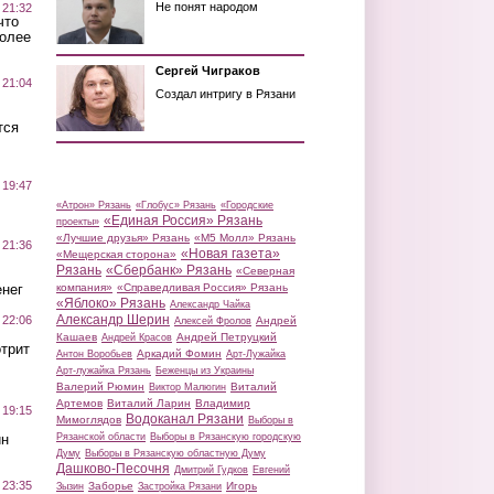
Не понят народом
 21:32
что
более
Сергей Чиграков
 21:04
Создал интригу в Рязани
тся
 19:47
«Атрон» Рязань
«Глобус» Рязань
«Городские
«Единая Россия» Рязань
проекты»
«Лучшие друзья» Рязань
«М5 Молл» Рязань
 21:36
«Новая газета»
«Мещерская сторона»
Рязань
«Сбербанк» Рязань
«Северная
нег
компания»
«Справедливая Россия» Рязань
«Яблоко» Рязань
Александр Чайка
Александр Шерин
 22:06
Андрей
Алексей Фролов
Кашаев
Андрей Петруцкий
Андрей Красов
трит
Аркадий Фомин
Антон Воробьев
Арт-Лужайка
Арт-лужайка Рязань
Беженцы из Украины
Валерий Рюмин
Виталий
Виктор Малюгин
Артемов
Виталий Ларин
Владимир
 19:15
Водоканал Рязани
Мимоглядов
Выборы в
ин
Рязанской области
Выборы в Рязанскую городскую
Думу
Выборы в Рязанскую областную Думу
Дашково-Песочня
Дмитрий Гудков
Евгений
 23:35
Заборье
Игорь
Зызин
Застройка Рязани