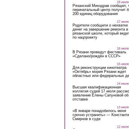
18 июля
Рязанский Минздрав сообщил, 
перинатальный центр получит 
200 единиц оборудования
17 июля
Родители сообщили о нехватке
денег на завершение ремонта в
рязанской школе, который веде
по нацпроекту
16 июля
В Рязани проведут фестиваль
«Сделано/рождён в СССР»
15 июля
Для реконструкции кинотеатра
«Октябрь» мэрия Рязани ждет
областных или федеральных де
14 июля
Высшая квалификационная
коллегия судей 17 июля рассмо
заявление Елены Сапуновой об
отставке
13 июля
«В январе понадобилось меня
срочно устранить» — Констант
Смирнов в суде
12 июля