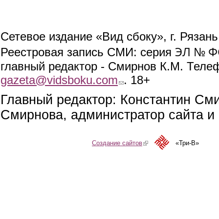
Сетевое издание «Вид сбоку», г. Рязан
ЭЛ № ФС
Реестровая запись СМИ: серия
главный редактор - Смирнов К.М. Телефо
gazeta@vidsboku.com
(link sends e-mail)
. 18+
Главный редактор: Константин См
Смирнова, администратор сайта и 
Создание сайтов
(link is external)
«Три-В»