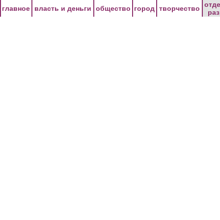
Перейти к основному содержанию
отд
главное
власть и деньги
общество
город
творчество
ра