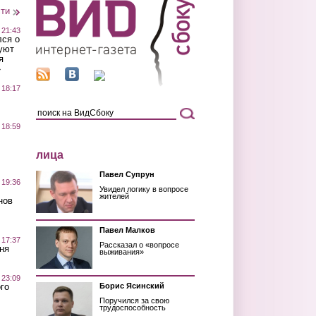
сти
 21:43
лся о
уют
я
»
 18:17
 18:59
лица
Павел Супрун
 19:36
Увидел логику в вопросе
жителей
нов
Павел Малков
 17:37
Рассказал о «вопросе
ня
выживания»
 23:09
го
Борис Ясинский
Поручился за свою
трудоспособность