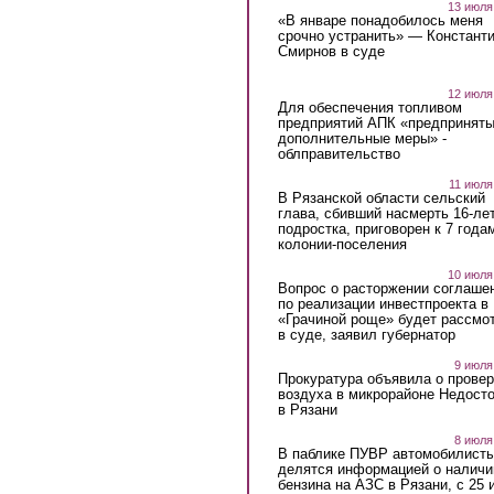
13 июля
«В январе понадобилось меня
срочно устранить» — Констант
Смирнов в суде
12 июля
Для обеспечения топливом
предприятий АПК «предпринят
дополнительные меры» -
облправительство
11 июля
В Рязанской области сельский
глава, сбивший насмерть 16-ле
подростка, приговорен к 7 года
колонии-поселения
10 июля
Вопрос о расторжении соглаше
по реализации инвестпроекта в
«Грачиной роще» будет рассмо
в суде, заявил губернатор
9 июля
Прокуратура объявила о провер
воздуха в микрорайоне Недост
в Рязани
8 июля
В паблике ПУВР автомобилист
делятся информацией о наличи
бензина на АЗС в Рязани, с 25 