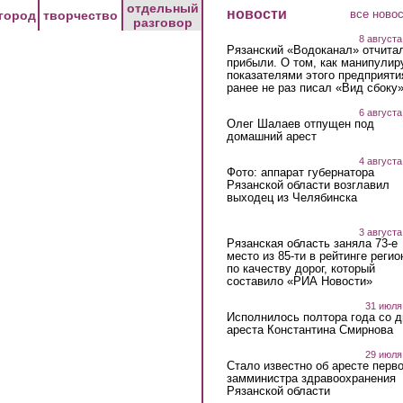
отдельный
новости
все ново
город
творчество
разговор
8 августа
Рязанский «Водоканал» отчита
прибыли. О том, как манипулир
показателями этого предприяти
ранее не раз писал «Вид сбоку
6 августа
Олег Шалаев отпущен под
домашний арест
4 августа
Фото: аппарат губернатора
Рязанской области возглавил
выходец из Челябинска
3 августа
Рязанская область заняла 73-е
место из 85-ти в рейтинге регио
по качеству дорог, который
составило «РИА Новости»
31 июля
Исполнилось полтора года со д
ареста Константина Смирнова
29 июля
Стало известно об аресте перво
замминистра здравоохранения
Рязанской области