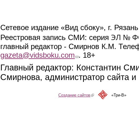
Сетевое издание «Вид сбоку», г. Рязан
ЭЛ № ФС
Реестровая запись СМИ: серия
главный редактор - Смирнов К.М. Телефо
gazeta@vidsboku.com
(link sends e-mail)
. 18+
Главный редактор: Константин См
Смирнова, администратор сайта и 
Создание сайтов
(link is external)
«Три-В»