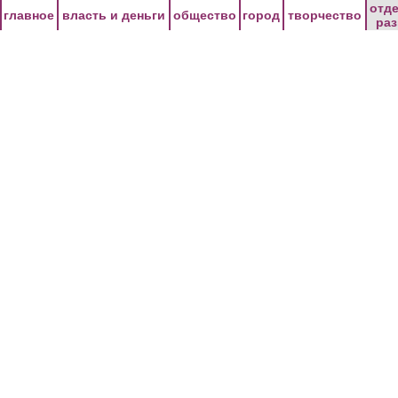
Перейти к основному содержанию
отд
главное
власть и деньги
общество
город
творчество
ра