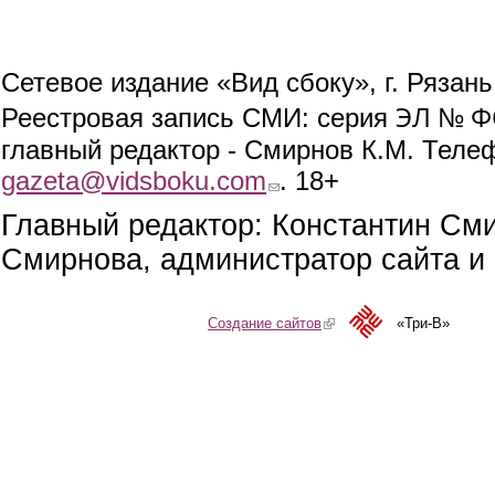
Сетевое издание «Вид сбоку», г. Рязан
ЭЛ № ФС
Реестровая запись СМИ: серия
главный редактор - Смирнов К.М. Телефо
gazeta@vidsboku.com
(link sends e-mail)
. 18+
Главный редактор: Константин См
Смирнова, администратор сайта и 
Создание сайтов
(link is external)
«Три-В»