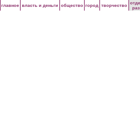
Перейти к основному содержанию
отд
главное
власть и деньги
общество
город
творчество
ра