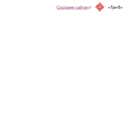
Создание сайтов
(link is external)
«Три-В»