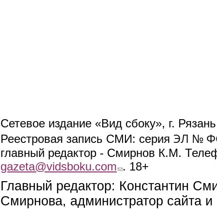
Сетевое издание «Вид сбоку», г. Рязан
ЭЛ № ФС
Реестровая запись СМИ: серия
главный редактор - Смирнов К.М. Телефо
gazeta@vidsboku.com
(link sends e-mail)
. 18+
Главный редактор: Константин См
Смирнова, администратор сайта и 