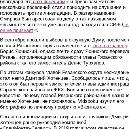
благодаря его
разъяснениям
(link is external)
и призывам жители
нескольких поселений стали приходить на слушания и
голосовать против ликвидации. В разгар кампании
Смирнов был арестован по делу о так называемом
«вымогательстве» и уже почти год находится в СИЗО,
в
он не признает
(link is external)
.
В сентябре прошли выборы в окружную Думу, после чег
главой Рязанского округа в качестве и.о.
был назначен
(li
Борис Ясинский, однако почти сразу Ясинского перевел
Рязань, исполняющим обязанности главы Рязанского
района стал его заместитель Денис Турханов.
По итогам конкурса главой Рязанского округа неожиданн
стал некто Дмитрий Хотенцев. Сообщалось лишь, что д
этого он был первым заместителем главы администрац
Сараевского района по ЖКХ. Больше о нем ничего не
известно, почему главой Рязанского района был назнач
именно Хотенцев, не пояснялось. Vidsboku изучил его
биографию по личному профилю «Вконтакте».
Согласно информации из открытых источников, Дмитр
Хотенцев ранее руководил компанией
«СпецМонтажСервис». В 2019 году в этом качестве он