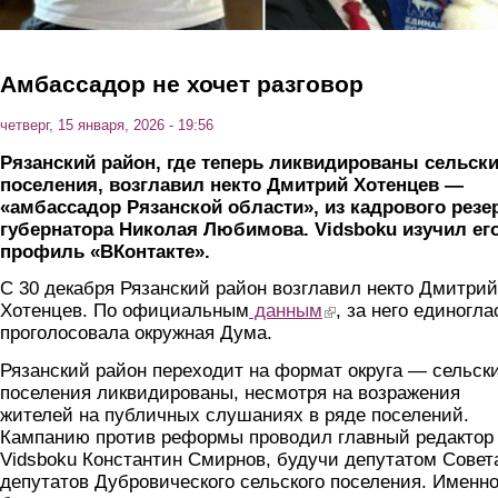
Амбассадор не хочет разговор
четверг, 15 января, 2026 - 19:56
Рязанский район, где теперь ликвидированы сельск
поселения, возглавил некто Дмитрий Хотенцев —
«амбассадор Рязанской области», из кадрового резе
губернатора Николая Любимова. Vidsboku изучил ег
профиль «ВКонтакте».
С 30 декабря Рязанский район возглавил некто Дмитрий
Хотенцев. По официальным
данным
(link is external)
, за него единогла
проголосовала окружная Дума.
Рязанский район переходит на формат округа — сельск
поселения ликвидированы, несмотря на возражения
жителей на публичных слушаниях в ряде поселений.
Кампанию против реформы проводил главный редактор
Vidsboku Константин Смирнов, будучи депутатом Совет
депутатов Дубровического сельского поселения. Именн