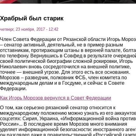
Храбрый был старик
четверг, 23 ноября, 2017 - 12:42
Член Совета Федерации от Рязанской области Игорь Моро
– сенатор активный, деятельный, не в пример разным
отставникам, протирающим штаны в верхней палате, болт
по телефону. Вернувшись в Совфед в результате очередно
своей политической биографии сложной рокировки, Игорь
Николаевич вновь сосредоточился на внешней политике,
точнее — внешней угрозе. Для этого есть все основания.
Морозов – разведчик, полковник ФСБ, член комитета по
международным делам и в Госдуме, и сейчас в Совете
Федерации.
Как Игорь Морозов вернулся в Совет Федерации
О том, как серьезно рязанский сенатор относится к
международному положению можно узнать из его аккаунтов
соцсетях: Сирия, Украина, «Информационной война против
России»... В последнее время Морозов много внимания
уделяет информационной безопасности: иностранного аген
он разглядел даже в правительственной «Российской газете