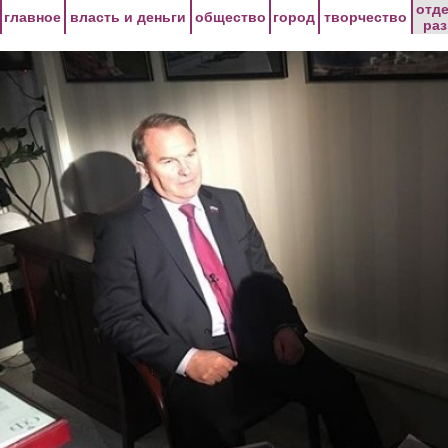
Перейти к основному содержанию
отд
главное
власть и деньги
общество
город
творчество
ра