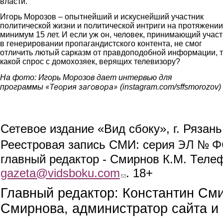
власти.
Игорь Морозов – опытнейший и искуснейший участник
политической жизни и политической интриги на протяжении
минимум 15 лет. И если уж он, человек, принимающий учас
в генерировании пропагандистского контента, не смог
отличить лютый сарказм от правдоподобной информации, 
какой спрос с домохозяек, верящих телевизору?
На фото: Игорь Морозов дает интервью для
«Теория заговора»
программы
(instagram.com/sffsmorozov)
Сетевое издание «Вид сбоку», г. Рязан
ЭЛ № ФС
Реестровая запись СМИ: серия
главный редактор - Смирнов К.М. Телефо
gazeta@vidsboku.com
(link sends e-mail)
. 18+
Главный редактор: Константин См
Смирнова, администратор сайта и 