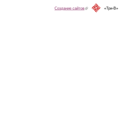
Создание сайтов
(link is external)
«Три-В»