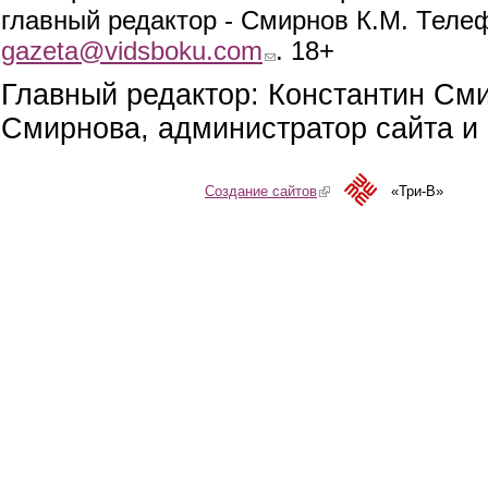
главный редактор - Смирнов К.М. Телефо
gazeta@vidsboku.com
(link sends e-mail)
. 18+
Главный редактор: Константин См
Смирнова, администратор сайта и 
Создание сайтов
(link is external)
«Три-В»