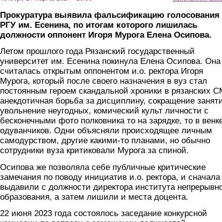
Прокуратура выявила фальсификацию голосования
РГУ им. Есенина, по итогам которого лишилась
должности оппонент Игоря Мурога Елена Осипова.
Летом прошлого года Рязанский государственный
университет им. Есенина покинула Елена Осипова. Она
считалась открытым оппонентом и.о. ректора Игоря
Мурога, который после своего назначения в вуз стал
постоянным героем скандальной хроники в рязанских С
анекдотичная борьба за дисциплину, сокращение занят
увольнение неугодных, комический культ личности с
бесконечными фото полковника то на зарядке, то в венк
одуванчиков. Одни объясняли происходящее личным
самодурством, другие какими-то планами, но обычно
сотрудники вуза критиковали Мурога за спиной.
Осипова же позволяла себе публичные критические
замечания по поводу инициатив и.о. ректора, и сначала
выдавили с должности директора института непрерывн
образования, а затем лишили и места доцента.
22 июня 2023 года состоялось заседание конкурсной