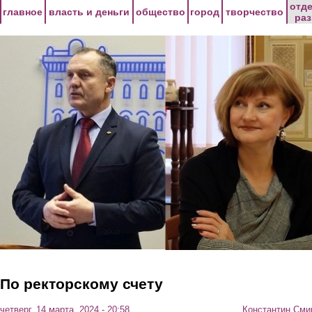
Перейти к основному содержанию
отд
главное
власть и деньги
общество
город
творчество
ра
По ректорскому счету
четверг, 14 марта, 2024 - 20:58
Константин Сми