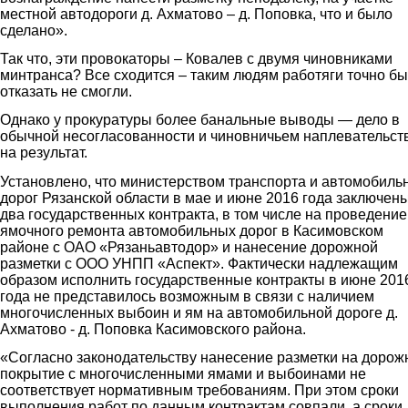
местной автодороги д. Ахматово – д. Поповка, что и было
сделано».
Так что, эти провокаторы – Ковалев с двумя чиновниками
минтранса? Все сходится – таким людям работяги точно бы
отказать не смогли.
Однако у прокуратуры более банальные выводы — дело в
обычной несогласованности и чиновничьем наплевательст
на результат.
Установлено, что министерством транспорта и автомобиль
дорог Рязанской области в мае и июне 2016 года заключен
два государственных контракта, в том числе на проведение
ямочного ремонта автомобильных дорог в Касимовском
районе с ОАО «Рязаньавтодор» и нанесение дорожной
разметки с ООО УНПП «Аспект». Фактически надлежащим
образом исполнить государственные контракты в июне 201
года не представилось возможным в связи с наличием
многочисленных выбоин и ям на автомобильной дороге д.
Ахматово - д. Поповка Касимовского района.
«Согласно законодательству нанесение разметки на дорож
покрытие с многочисленными ямами и выбоинами не
соответствует нормативным требованиям. При этом сроки
выполнения работ по данным контрактам совпали, а сроки