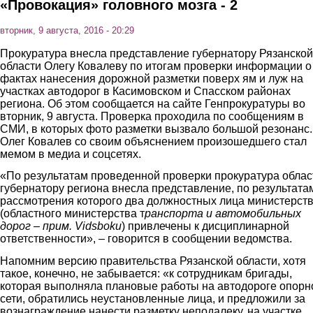
«Провокация» головного мозга - 2
вторник, 9 августа, 2016 - 20:29
Прокуратура внесла представление губернатору Рязанской
области Олегу Ковалеву по итогам проверки информации о
фактах нанесения дорожной разметки поверх ям и луж на
участках автодорог в Касимовском и Спасском районах
региона. Об этом сообщается на сайте Генпрокуратуры во
вторник, 9 августа. Проверка проходила по сообщениям в
СМИ, в которых фото разметки вызвало большой резонанс.
Олег Ковалев со своим объяснением произошедшего стал
мемом в медиа и соцсетях.
«По результатам проведенной проверки прокуратура облас
губернатору региона внесла представление, по результата
рассмотрения которого два должностных лица министерст
(областного министерства т
ранспорта и автомобильных
дорог – прим. Vidsboku
) привлечены к дисциплинарной
ответственности», – говорится в сообщении ведомства.
Напомним версию правительства Рязанской области, хотя
такое, конечно, не забывается: «к сотрудникам бригады,
которая выполняла плановые работы на автодороге опорн
сети, обратились неустановленные лица, и предложили за
вознаграждение нанести разметку неподалеку, на участке