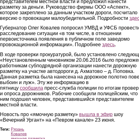
представителем местной власти и предложил нанести
разметку за деньги. Руководство фирмы ООО «Аспект»,
которое закреплено за данным участком дороги, посчитало
версию о провокации малоубедительной. Подробности
зде
Губернатор Олег Ковалев попросил УМВД и УФСБ провест
расследование ситуации «в том числе, в отношении
первоисточника появления в публичном поле заведомо
провокационной информации». Подробнее
здесь
.
В ходе проверки прокуратурой, было установлено следующ
«Неустановленным чиновником 20.06.2016 было предложе
работникам субподрядной организации нанести дорожную
разметку на участке автодороги д. Ахматово – д. Поповка.
Данная разметка была нанесена на дорожное полотно пов
выбоин и луж». Эту же информацию в
пятницу
сообщила
пресс-служба полиции по итогам провер
и опроса дорожников. Рабочие сообщили полицейским, что 
ним подошел человек, представившийся представителем
местной власти.
Новость про «ямочную разметку»
вышла в эфир
шоу
«Вечерний Ургант» на «Певром канале» 23 июня.
Теги:
Рязань
Ковалев
ямочная разметка