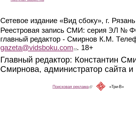
Сетевое издание «Вид сбоку», г. Рязан
ЭЛ № ФС
Реестровая запись СМИ: серия
главный редактор - Смирнов К.М. Телефо
gazeta@vidsboku.com
(link sends e-mail)
. 18+
Главный редактор: Константин См
Смирнова, администратор сайта и 
Поисковая реклама
(link is external)
«Три-В»