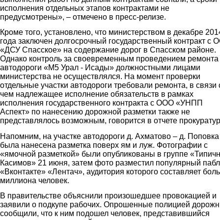
исполнения отдельных этапов контрактами не
предусмотрены», – отмечено в пресс-релизе.
Кроме того, установлено, что министерством в декабре 201
года заключен долгосрочный государственный контракт с 
«ДСУ Спасское» на содержание дорог в Спасском районе.
Однако контроль за своевременным проведением ремонта
автодороги «М5 Урал - Исады» должностными лицами
министерства не осуществлялся. На момент проверки
отдельные участки автодороги требовали ремонта, в связи 
чем надлежащее исполнение обязательств в рамках
исполнения государственного контракта с ООО «УНПП
Аспект» по нанесению дорожной разметки также не
представлялось возможным, говорится в отчете прокурату
Напомним, на участке автодороги д. Ахматово – д. Поповка
была нанесена разметка поверх ям и луж. Фотографии с
«ямочной разметкой» были опубликованы в группе «Типич
Касимов» 21 июня, затем фото разместил популярный пабл
«Вконтакте» «Лентач», аудитория которого составляет бол
миллиона человек.
В правительстве объяснили произошедшее провокацией и
заявили о подкупе рабочих. Опрошенные полицией дорожн
сообщили, что к ним подошел человек, представившийся