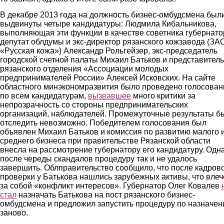
В декабре 2013 года на должность бизнес-омбудсмена был
выдвинуты четыре кандидатуры: Людмила Кибальникова,
выполняющая эти функции в качестве советника губернато
депутат облдумы и экс-директор рязанского кожзавода (ЗА
«Русская кожа») Александр Рольгейзер, экс-председатель
городской счетной палаты Михаил Батьков и представитель
рязанского отделения «Ассоциации молодых
предпринимателей России» Алексей Исковских. На сайте
областного минэкономразвития было проведено голосован
по всем кандидатурам,
вызвавшее
много критики за
непрозрачность со стороны предпринимательских
организаций, наблюдателей. Промежуточные результаты б
отследить невозможно. Победителем голосования был
объявлен Михаил Батьков и комиссия по развитию малого 
среднего бизнеса при правительстве Рязанской области
внесла на рассмотрение губернатору его кандидатуру. Одн
после череды скандалов процедуру так и не удалось
завершить. Облправительство сообщило, что после кадров
проверки у Батькова нашлись зарубежных активы, что влеч
за собой «конфликт интересов». Губернатор Олег Ковалев
стал
назначать Батькова на пост рязанского бизнес-
омбудсмена и предложил запустить процедуру по назначе
заново.