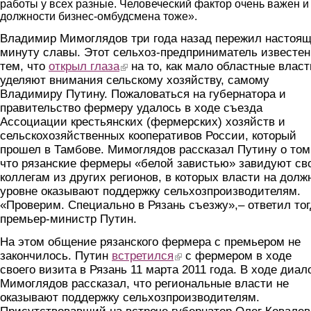
работы у всех разные. Человеческий фактор очень важен и
должности бизнес-омбудсмена тоже».
Владимир Мимоглядов три года назад пережил настоя
минуту славы. Этот сельхоз-предприниматель известен
тем, что
открыл глаза
(link is external)
на то, как мало областные власт
уделяют внимания сельскому хозяйству, самому
Владимиру Путину. Пожаловаться на губернатора и
правительство фермеру удалось в ходе съезда
Ассоциации крестьянских (фермерских) хозяйств и
сельскохозяйственных кооперативов России, который
прошел в Тамбове. Мимоглядов рассказал Путину о том
что рязанские фермеры «белой завистью» завидуют св
коллегам из других регионов, в которых власти на долж
уровне оказывают поддержку сельхозпроизводителям.
«Проверим. Специально в Рязань съезжу»,– ответил тог
премьер-министр Путин.
На этом общение рязанского фермера с премьером не
закончилось. Путин
встретился
(link is external)
с фермером в ходе
своего визита в Рязань 11 марта 2011 года. В ходе диал
Мимоглядов рассказал, что региональные власти не
оказывают поддержку сельхозпроизводителям.