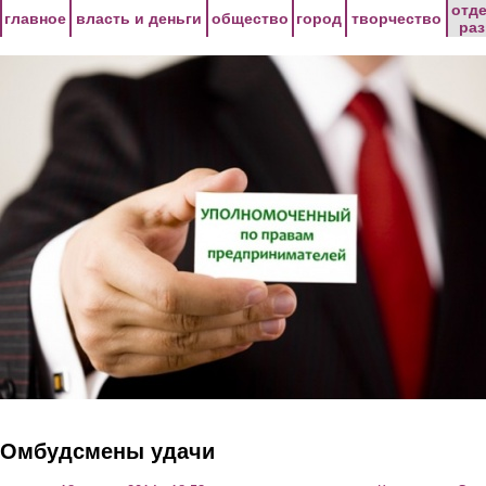
Перейти к основному содержанию
отд
главное
власть и деньги
общество
город
творчество
ра
Омбудсмены удачи