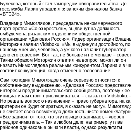
Булекова, который стал зампредом облправительства. До
госслужбы Ларин управлял рязанским филиалом банка
«ВТБ24».
Владимир Мимоглядов, председатель некоммерческого
партнерства «Союз крестьян», выдвинут на должность
омбудсмена рязанским отделением общественной
организации «Деловая Россия». Лидер организации Влади
Моторжин заявил Vidsboku: «Мы выдвинули достойного, по
нашему мнению, человека, а уж кого назначит губернатор –
дело его совести». Вот так, не больше и не меньше – совест
Таким образом Моторжин ответил на вопрос, может ли он
назвать Мимоглядова реальным конкурентом Ларина и в ч
состоит конкуренция, когда отменено голосование.
Сам господин Мимоглядов очень серьезно относится к
собственному выдвижению. «Деловая Россия» представля
интересы предпринимательского сообщества, поэтому к ее
инициативам стоит прислушиваться, – сказал он Vidsboku. 
Но решать вопрос о назначении – право губернатора, на ка
критерии он будет опираться, я сказать не могу». Мимогляд
не считает свою возможную должность чисто номенклатурн
«Все зависит от того, кто эту позицию занимает, – уверен
предприниматель. – Так в любом деле: например, у глав
районов одинаковые рычаги власти, однако результаты