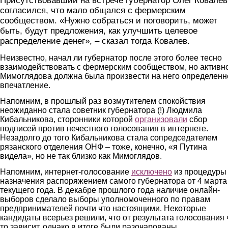
Присутствовавший на встрече губернатор Олег Ковалев
согласился, что мало общался с фермерским
сообществом. «Нужно собраться и поговорить, может
быть, будут предложения, как улучшить целевое
распределение денег», – сказал тогда Ковалев.
Неизвестно, начал ли губернатор после этого более тесно
взаимодействовать с фермерским сообществом, но активн
Мимоглядова должна была произвести на него определенн
впечатление.
Напомним, в прошлый раз возмутителем спокойствия
неожиданно стала советник губернатора (!) Людмила
Кибальникова, сторонники которой
организовали
сбор
подписей против нечестного голосования в интернете.
Незадолго до того Кибальникова стала сопредседателем
рязанского отделения ОНФ – тоже, конечно, «я Путина
видела», но не так близко как Мимоглядов.
Напомним, интернет-голосование
исключено
из процедуры
назначения распоряжением самого губернатора от 4 марта
текущего года. В декабре прошлого года наличие онлайн-
выборов сделало выборы уполномоченного по правам
предпринимателей почти что настоящими. Некоторые
кандидаты всерьез решили, что от результата голосования 
то зависит, однако в итоге были разочарованы.