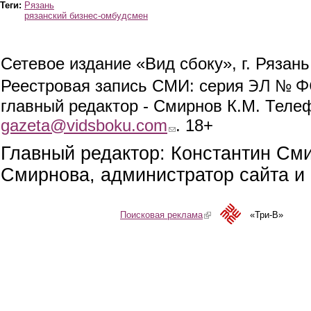
Теги:
Рязань
рязанский бизнес-омбудсмен
Сетевое издание «Вид сбоку», г. Рязан
ЭЛ № ФС
Реестровая запись СМИ: серия
главный редактор - Смирнов К.М. Телефо
gazeta@vidsboku.com
(link sends e-mail)
. 18+
Главный редактор: Константин См
Смирнова, администратор сайта и 
Поисковая реклама
(link is external)
«Три-В»