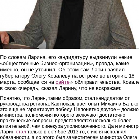
По словам Ларина, его кандидатуру выдвинули некие
«общественные бизнес-организации», правда, какие
именно, он не уточнил. Об этом сам Ларин заявил
губернатору Олегу Ковалеву на встрече во вторник, 18
марта, сообщается на
сайте
(link is external)
облправительства. Ковале
в свою очередь, сказал Ларину, что не возражает.
Понятно, что Ларин, таким образом, стал кандидатом от
руководства региона. Как показывает опыт Михаила Батько
это еще не гарантирует победу. Непонятно другое – должно
министра, полномочия которого включают достаточно
практические вопросы, представляется несколько более
влиятельной, чем синекура уполномоченного. Да и минист
Ларин
стал
только в октябре 2013-го, с июня исполнял
обязанности, а до этого был заместителем министра Олега