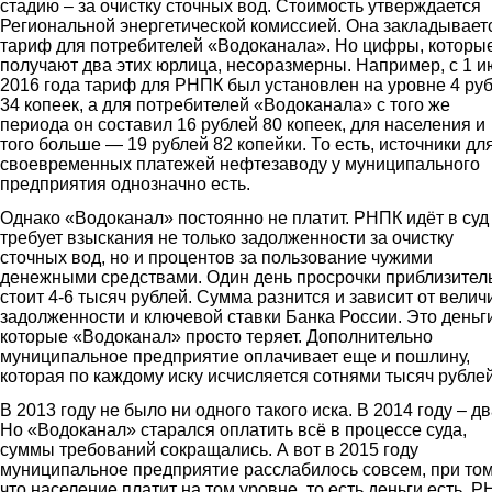
стадию – за очистку сточных вод. Стоимость утверждается
Региональной энергетической комиссией. Она закладывает
тариф для потребителей «Водоканала». Но цифры, которы
получают два этих юрлица, несоразмерны. Например, с 1 
2016 года тариф для РНПК был установлен на уровне 4 ру
34 копеек, а для потребителей «Водоканала» с того же
периода он составил 16 рублей 80 копеек, для населения и
того больше — 19 рублей 82 копейки. То есть, источники дл
своевременных платежей нефтезаводу у муниципального
предприятия однозначно есть.
Однако «Водоканал» постоянно не платит. РНПК идёт в суд
требует взыскания не только задолженности за очистку
сточных вод, но и процентов за пользование чужими
денежными средствами. Один день просрочки приблизител
стоит 4-6 тысяч рублей. Сумма разнится и зависит от вели
задолженности и ключевой ставки Банка России. Это деньги
которые «Водоканал» просто теряет. Дополнительно
муниципальное предприятие оплачивает еще и пошлину,
которая по каждому иску исчисляется сотнями тысяч рублей
В 2013 году не было ни одного такого иска. В 2014 году – дв
Но «Водоканал» старался оплатить всё в процессе суда,
суммы требований сокращались. А вот в 2015 году
муниципальное предприятие расслабилось совсем, при то
что население платит на том уровне, то есть деньги есть. 