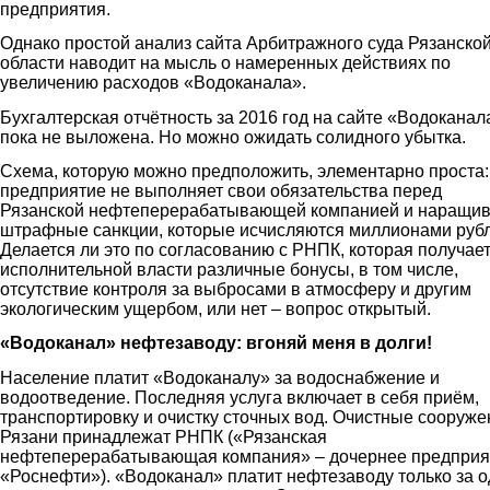
предприятия.
Однако простой анализ сайта Арбитражного суда Рязанско
области наводит на мысль о намеренных действиях по
увеличению расходов «Водоканала».
Бухгалтерская отчётность за 2016 год на сайте «Водоканал
пока не выложена. Но можно ожидать солидного убытка.
Схема, которую можно предположить, элементарно проста:
предприятие не выполняет свои обязательства перед
Рязанской нефтеперерабатывающей компанией и наращив
штрафные санкции, которые исчисляются миллионами рубл
Делается ли это по согласованию с РНПК, которая получает
исполнительной власти различные бонусы, в том числе,
отсутствие контроля за выбросами в атмосферу и другим
экологическим ущербом, или нет – вопрос открытый.
«Водоканал» нефтезаводу: вгоняй меня в долги!
Население платит «Водоканалу» за водоснабжение и
водоотведение. Последняя услуга включает в себя приём,
транспортировку и очистку сточных вод. Очистные сооруже
Рязани принадлежат РНПК («Рязанская
нефтеперерабатывающая компания» – дочернее предприя
«Роснефти»). «Водоканал» платит нефтезаводу только за о