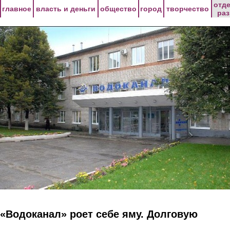
Перейти к основному содержанию
отд
главное
власть и деньги
общество
город
творчество
ра
«Водоканал» роет себе яму. Долговую