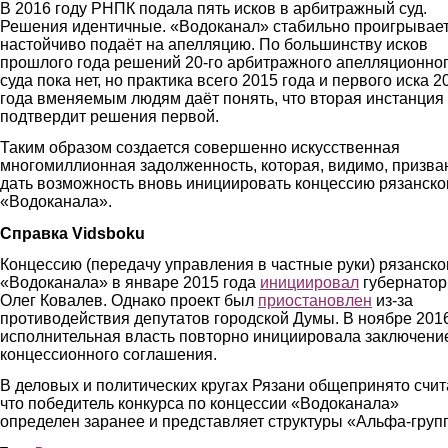
В 2016 году РНПК подала пять исков в арбитражный суд.
Решения идентичные. «Водоканал» стабильно проигрывает
настойчиво подаёт на апелляцию. По большинству исков
прошлого года решений 20-го арбитражного апелляционно
суда пока нет, но практика всего 2015 года и первого иска 2
года вменяемым людям даёт понять, что вторая инстанция
подтвердит решения первой.
Таким образом создается совершенно искусственная
многомиллионная задолженность, которая, видимо, призва
дать возможность вновь инициировать концессию рязанско
«Водоканала».
Справка Vidsboku
Концессию (передачу управления в частные руки) рязанско
«Водоканала» в январе 2015 года
инициировал
губернатор
Олег Ковалев. Однако проект был
приостановлен
из-за
противодействия депутатов городской Думы. В ноябре 2016
исполнительная власть повторно инициировала заключени
концессионного соглашения.
В деловых и политических кругах Рязани общепринято счит
что победитель конкурса по концессии «Водоканала»
определен заранее и представляет структуры «Альфа-груп