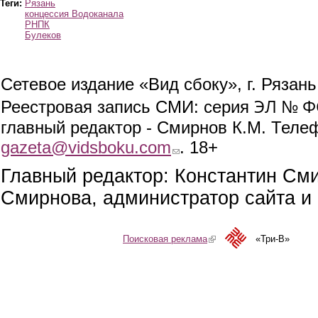
Теги:
Рязань
концессия Водоканала
РНПК
Булеков
Сетевое издание «Вид сбоку», г. Рязан
ЭЛ № ФС
Реестровая запись СМИ: серия
главный редактор - Смирнов К.М. Телефо
gazeta@vidsboku.com
(link sends e-mail)
. 18+
Главный редактор: Константин См
Смирнова, администратор сайта и 
Поисковая реклама
(link is external)
«Три-В»