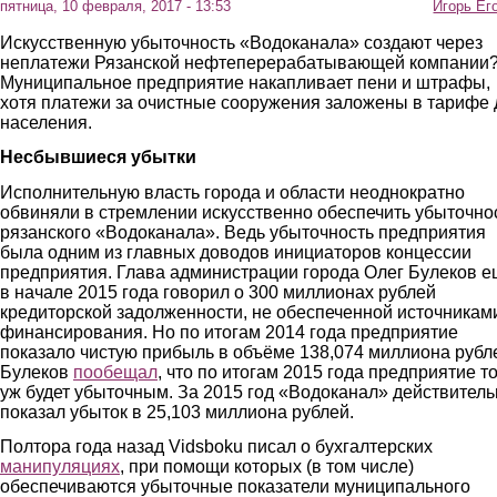
пятница, 10 февраля, 2017 - 13:53
Игорь Ег
Искусственную убыточность «Водоканала» создают через
неплатежи Рязанской нефтеперерабатывающей компании
Муниципальное предприятие накапливает пени и штрафы,
хотя платежи за очистные сооружения заложены в тарифе 
населения.
Несбывшиеся убытки
Исполнительную власть города и области неоднократно
обвиняли в стремлении искусственно обеспечить убыточно
рязанского «Водоканала». Ведь убыточность предприятия
была одним из главных доводов инициаторов концессии
предприятия. Глава администрации города Олег Булеков 
в начале 2015 года говорил о 300 миллионах рублей
кредиторской задолженности, не обеспеченной источникам
финансирования. Но по итогам 2014 года предприятие
показало чистую прибыль в объёме 138,074 миллиона рубл
Булеков
пообещал
, что по итогам 2015 года предприятие т
уж будет убыточным. За 2015 год «Водоканал» действитель
показал убыток в 25,103 миллиона рублей.
Полтора года назад Vidsboku писал о бухгалтерских
манипуляциях
, при помощи которых (в том числе)
обеспечиваются убыточные показатели муниципального