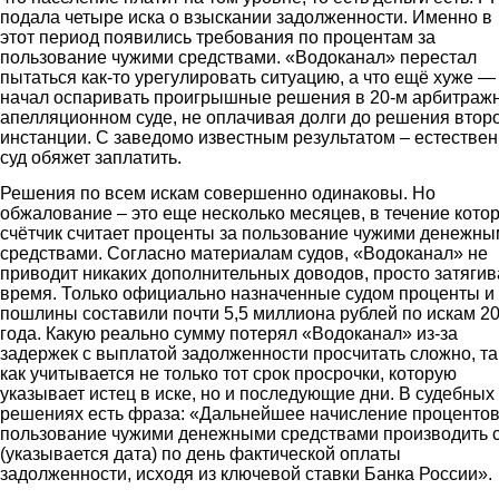
подала четыре иска о взыскании задолженности. Именно в
этот период появились требования по процентам за
пользование чужими средствами. «Водоканал» перестал
пытаться как-то урегулировать ситуацию, а что ещё хуже —
начал оспаривать проигрышные решения в 20-м арбитраж
апелляционном суде, не оплачивая долги до решения втор
инстанции. С заведомо известным результатом – естествен
суд обяжет заплатить.
Решения по всем искам совершенно одинаковы. Но
обжалование – это еще несколько месяцев, в течение кото
счётчик считает проценты за пользование чужими денежн
средствами. Согласно материалам судов, «Водоканал» не
приводит никаких дополнительных доводов, просто затягив
время. Только официально назначенные судом проценты и
пошлины составили почти 5,5 миллиона рублей по искам 2
года. Какую реально сумму потерял «Водоканал» из-за
задержек с выплатой задолженности просчитать сложно, та
как учитывается не только тот срок просрочки, которую
указывает истец в иске, но и последующие дни. В судебных
решениях есть фраза: «Дальнейшее начисление процентов
пользование чужими денежными средствами производить 
(указывается дата) по день фактической оплаты
задолженности, исходя из ключевой ставки Банка России».