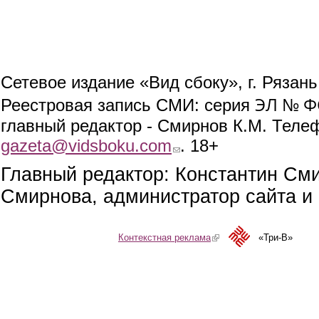
Сетевое издание «Вид сбоку», г. Рязан
ЭЛ № ФС
Реестровая запись СМИ: серия
главный редактор - Смирнов К.М. Телефо
gazeta@vidsboku.com
(link sends e-mail)
. 18+
Главный редактор: Константин См
Смирнова, администратор сайта и 
Контекстная реклама
(link is external)
«Три-В»