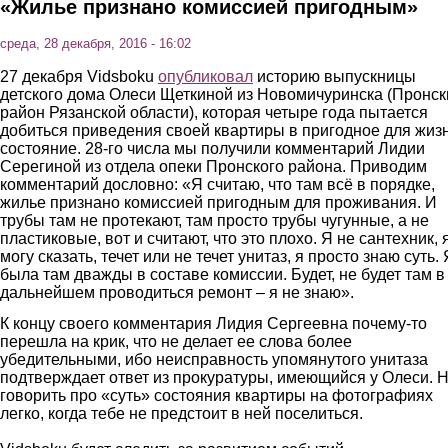
«Жилье признано комиссией пригодным»
среда, 28 декабря, 2016 - 16:02
27 декабря Vidsboku
опубликовал
историю выпускницы
детского дома Олеси Щеткиной из Новомичуринска (Пронск
район Рязанской области), которая четыре года пытается
добиться приведения своей квартиры в пригодное для жиз
состояние. 28-го числа мы получили комментарий Лидии
Серегиной из отдела опеки Пронского района. Приводим
комментарий дословно: «Я считаю, что там всё в порядке,
жилье признано комиссией пригодным для проживания. И
трубы там не протекают, там просто трубы чугунные, а не
пластиковые, вот и считают, что это плохо. Я не сантехник, 
могу сказать, течет или не течет унитаз, я просто знаю суть. 
была там дважды в составе комиссии. Будет, не будет там в
дальнейшем проводиться ремонт – я не знаю».
К концу своего комментария Лидия Сергеевна почему-то
перешла на крик, что не делает ее слова более
убедительными, ибо неисправность упомянутого унитаза
подтверждает ответ из прокуратуры, имеющийся у Олеси. Н
говорить про «суть» состояния квартиры на фотографиях
легко, когда тебе не предстоит в ней поселиться.