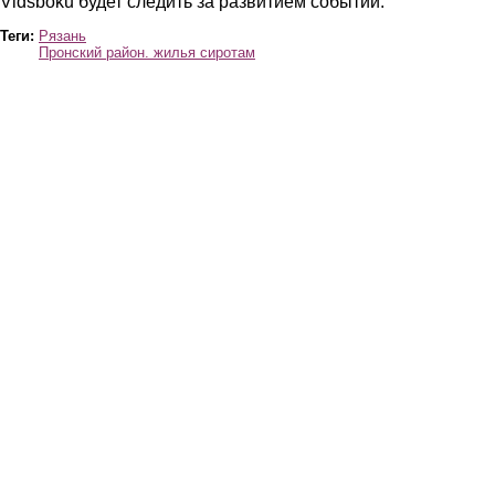
Vidsboku будет следить за развитием событий.
Теги:
Рязань
Пронский район. жилья сиротам