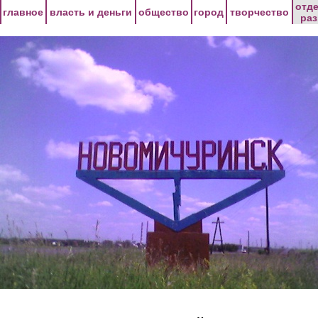
Перейти к основному содержанию
отд
главное
власть и деньги
общество
город
творчество
ра