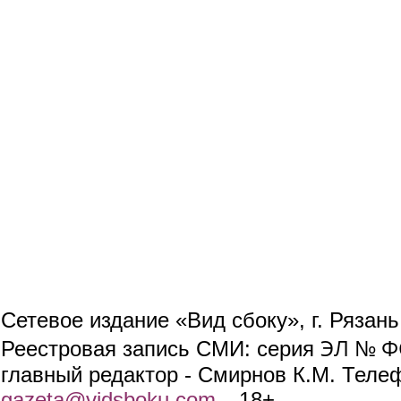
Сетевое издание «Вид сбоку», г. Рязан
ЭЛ № ФС
Реестровая запись СМИ: серия
главный редактор - Смирнов К.М. Телефо
gazeta@vidsboku.com
(link sends e-mail)
. 18+