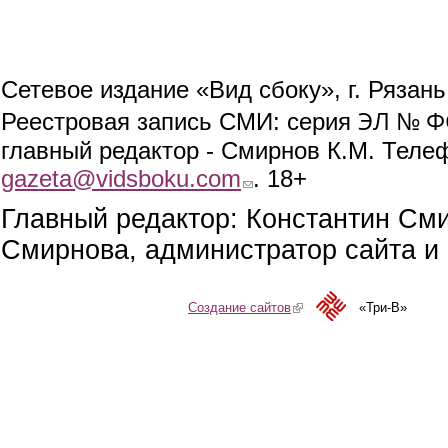
Сетевое издание «Вид сбоку», г. Рязан
ЭЛ № ФС
Реестровая запись СМИ: серия
главный редактор - Смирнов К.М. Телефо
gazeta@vidsboku.com
(link sends e-mail)
. 18+
Главный редактор: Константин См
Смирнова, администратор сайта и 
Создание сайтов
(link is external)
«Три-В»