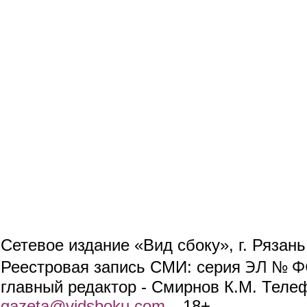
Сетевое издание «Вид сбоку», г. Рязан
ЭЛ № ФС
Реестровая запись СМИ: серия
главный редактор - Смирнов К.М. Телефо
gazeta@vidsboku.com
(link sends e-mail)
. 18+