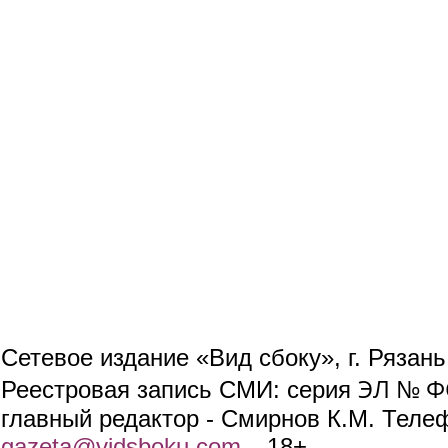
Сетевое издание «Вид сбоку», г. Рязан
ЭЛ № ФС
Реестровая запись СМИ: серия
главный редактор - Смирнов К.М. Телефо
gazeta@vidsboku.com
(link sends e-mail)
. 18+