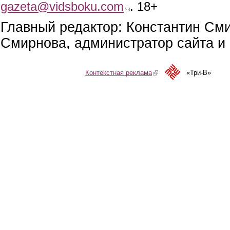
gazeta@vidsboku.com
(link sends e-mail)
. 18+
Главный редактор: Константин См
Смирнова, администратор сайта и 
Контекстная реклама
(link is external)
«Три-В»