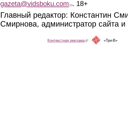
gazeta@vidsboku.com
(link sends e-mail)
. 18+
Главный редактор: Константин См
Смирнова, администратор сайта и 
Контекстная реклама
(link is external)
«Три-В»