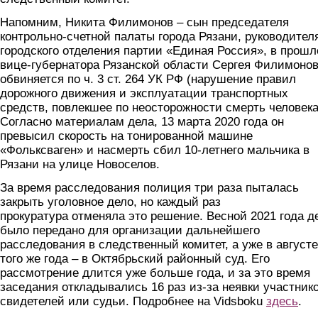
Напомним, Никита Филимонов – сын председателя
контрольно-счетной палаты города Рязани, руководител
городского отделения партии «Единая Россия», в прош
вице-губернатора Рязанской области Сергея Филимонов
обвиняется по ч. 3 ст. 264 УК РФ (нарушение правил
дорожного движения и эксплуатации транспортных
средств, повлекшее по неосторожности смерть человека
Согласно материалам дела, 13 марта 2020 года он
превысил скорость на тонированной машине
«Фольксваген» и насмерть сбил 10-летнего мальчика в
Рязани на улице Новоселов.
За время расследования полиция три раза пыталась
закрыть уголовное дело, но каждый раз
прокуратура отменяла это решение. Весной 2021 года д
было передано для организации дальнейшего
расследования в следственный комитет, а уже в августе
того же года – в Октябрьский районный суд. Его
рассмотрение длится уже больше года, и за это время
заседания откладывались 16 раз из-за неявки участнико
свидетелей или судьи. Подробнее на Vidsboku
здесь
.