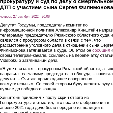
прокуратуру и суд по делу о смертельно
ДТП с участием сына Сергея Филимонов
четверг, 27 октября, 2022 - 20:08
Депутат Госдумы, председатель комитет по
информационной политике Александр Хинштейн напра
телеграмму председателю Рязанского областного суда и
связался с прокурором области в связи с тем, что
рассмотрение уголовного дела в отношении сына Серге
Филимонова затягивается в суде. Об этом он
сообщил
(l
своем телеграм-канале, ссылаясь на перепечатку стать
Vidsboku о затягивании дела.
«Я уже связался с прокурором Рязанской области, а так
направил телегармму председателю облсуда, – написал
депутат. – Считаю происходящее совершенно
возмутительным. Со своей стороны буду держать руку 
пульсе до победного конца».
Хинштейн приложил к посту скрин ответа из
Генпрокуратуры и отметил, что после его обращения в
апреле 2021 года дело было передано из полиции в
следственный комитет.