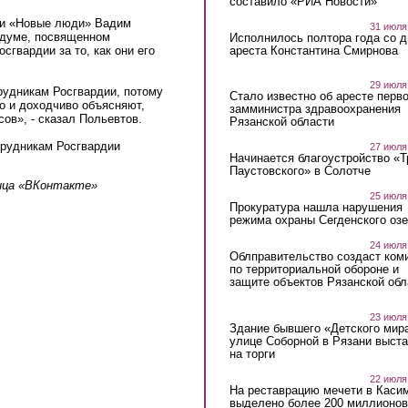
составило «РИА Новости»
ии «Новые люди» Вадим
31 июля
лдуме, посвященном
Исполнилось полтора года со д
ареста Константина Смирнова
сгвардии за то, как они его
29 июля
рудникам Росгвардии, потому
Стало известно об аресте перво
ко и доходчиво объясняют,
замминистра здравоохранения
ов», - сказал Польевтов.
Рязанской области
трудникам Росгвардии
27 июля
Начинается благоустройство «
Паустовского» в Солотче
ица «ВКонтакте»
25 июля
Прокуратура нашла нарушения
режима охраны Сегденского озе
24 июля
Облправительство создаст ком
по территориальной обороне и
защите объектов Рязанской обл
23 июля
Здание бывшего «Детского мир
улице Соборной в Рязани выст
на торги
22 июля
На реставрацию мечети в Каси
выделено более 200 миллионов