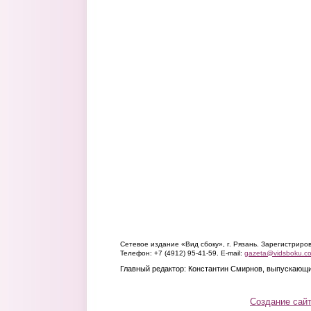
Сетевое издание «Вид сбоку», г. Рязань. Зарегистрир
Телефон: +7 (4912) 95-41-59. E-mail:
gazeta@vidsboku.c
Главный редактор: Константин Смирнов, выпускающи
Создание сай