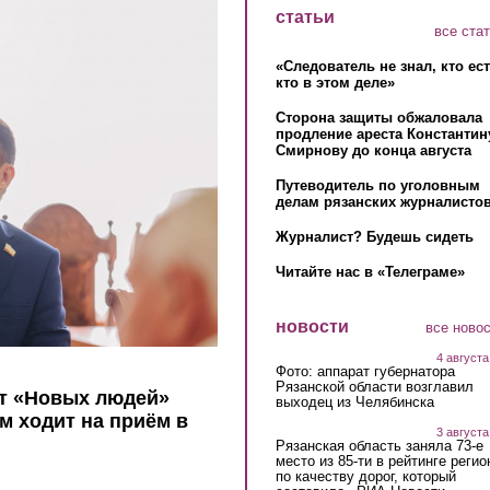
статьи
все ста
«Следователь не знал, кто ес
кто в этом деле»
Сторона защиты обжаловала
продление ареста Константин
Смирнову до конца августа
Путеводитель по уголовным
делам рязанских журналистов
Журналист? Будешь сидеть
Читайте нас в «Телеграме»
новости
все ново
4 августа
Фото: аппарат губернатора
Рязанской области возглавил
от «Новых людей»
выходец из Челябинска
ем ходит на приём в
3 августа
Рязанская область заняла 73-е
место из 85-ти в рейтинге регио
по качеству дорог, который