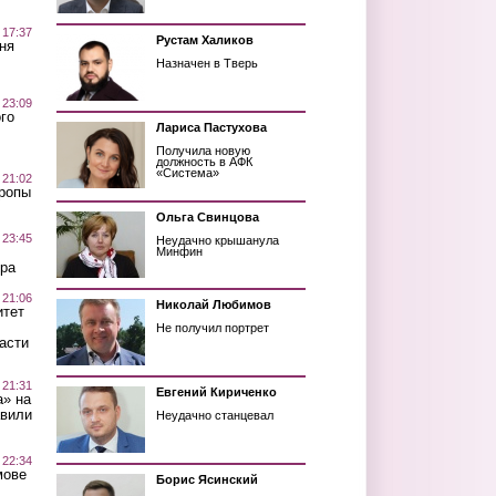
 17:37
Рустам Халиков
ня
Назначен в Тверь
 23:09
го
Лариса Пастухова
Получила новую
должность в АФК
«Система»
 21:02
Тропы
Ольга Свинцова
 23:45
Неудачно крышанула
Минфин
ра
 21:06
Николай Любимов
итет
Не получил портрет
асти
 21:31
Евгений Кириченко
а» на
авили
Неудачно станцевал
 22:34
мове
Борис Ясинский