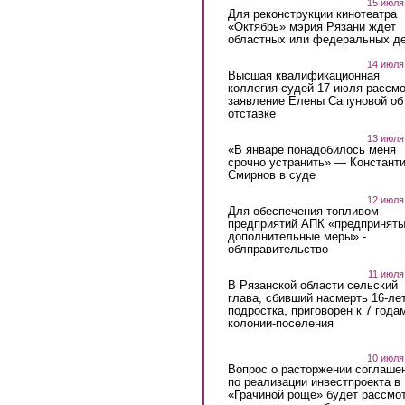
15 июля
Для реконструкции кинотеатра
«Октябрь» мэрия Рязани ждет
областных или федеральных де
14 июля
Высшая квалификационная
коллегия судей 17 июля рассмо
заявление Елены Сапуновой об
отставке
13 июля
«В январе понадобилось меня
срочно устранить» — Констант
Смирнов в суде
12 июля
Для обеспечения топливом
предприятий АПК «предпринят
дополнительные меры» -
облправительство
11 июля
В Рязанской области сельский
глава, сбивший насмерть 16-ле
подростка, приговорен к 7 года
колонии-поселения
10 июля
Вопрос о расторжении соглаше
по реализации инвестпроекта в
«Грачиной роще» будет рассмо