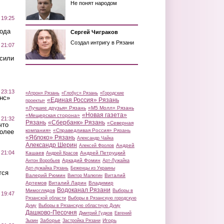
Не понят народом
 19:25
вода
Сергей Чиграков
Создал интригу в Рязани
 21:07
осили
 23:13
«Атрон» Рязань
«Глобус» Рязань
«Городские
нс»
«Единая Россия» Рязань
проекты»
«Лучшие друзья» Рязань
«М5 Молл» Рязань
«Новая газета»
«Мещерская сторона»
 21:32
Рязань
«Сбербанк» Рязань
«Северная
что
компания»
«Справедливая Россия» Рязань
более
«Яблоко» Рязань
Александр Чайка
Александр Шерин
Андрей
Алексей Фролов
 21:04
Кашаев
Андрей Петруцкий
Андрей Красов
Аркадий Фомин
Антон Воробьев
Арт-Лужайка
Арт-лужайка Рязань
Беженцы из Украины
тся
Валерий Рюмин
Виталий
Виктор Малюгин
Артемов
Виталий Ларин
Владимир
Водоканал Рязани
Мимоглядов
Выборы в
 19:47
Рязанской области
Выборы в Рязанскую городскую
Думу
Выборы в Рязанскую областную Думу
Дашково-Песочня
Дмитрий Гудков
Евгений
Заборье
Игорь
Зызин
Застройка Рязани