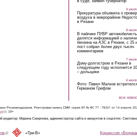
в суде, заявил губернатор
9 июля
Прокуратура объявила о провер
воздуха в микрорайоне Недост
в Рязани
8 июля
В паблике ПУВР автомобилист
делятся информацией о наличи
бензина на АЗС в Рязани, с 25 
пост собрал более двух тысяч
комментариев
7 июля
Дому-долгострою в Рязани в
следующем году исполнится 10
– дольщики
6 июля
Фото: Павел Малков встретился
Германом Грефом
все ново
ЭЛ № ФС 77 - 7826
1 от 14 апреля 20
овано Роскомнадзором. Реестровая запись СМИ: серия
(link sends e-mail)
om
. 18+
й редактор: Марина Смирнова, администратор сайта и аккаунтов в соцсетях: Светлан
Концессия «Водока
тов
(link is external)
«Три-В»