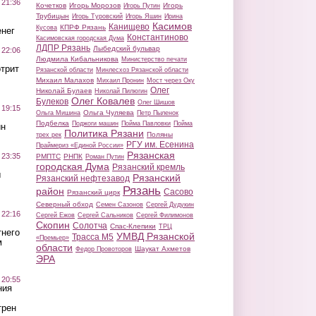
 21:36
Кочетков
Игорь Морозов
Игорь
Игорь Путин
Трубицын
Игорь Туровский
Игорь Яшин
Ирина
Касимов
Канищево
КПРФ Рязань
Кусова
нег
Константиново
Касимовская городская Дума
ЛДПР Рязань
Лыбедский бульвар
 22:06
Людмила Кибальникова
Министерство печати
трит
Рязанской области
Минлесхоз Рязанской области
Михаил Малахов
Михаил Пронин
Мост через Оку
Олег
Николай Булаев
Николай Пилюгин
Олег Ковалев
Булеков
Олег Шишов
 19:15
Ольга Чуляева
Ольга Мишина
Петр Пыленок
Подбелка
Поджоги машин
Пойма Павловки
Пойма
ин
Политика Рязани
Поляны
трех рек
РГУ им. Есенина
Праймериз «Единой России»
Рязанская
 23:35
РМПТС
РНПК
Роман Путин
городская Дума
Рязанский кремль
ы
Рязанский
Рязанский нефтезавод
Рязань
район
Сасово
Рязанский цирк
Северный обход
Семен Сазонов
Сергей Дудукин
 22:16
Сергей Ежов
Сергей Сальников
Сергей Филимонов
Скопин
Солотча
Спас-Клепики
ТРЦ
тнего
УМВД Рязанской
Трасса М5
«Премьер»
м
области
Шаукат Ахметов
Федор Провоторов
ЭРА
 20:55
ния
трен