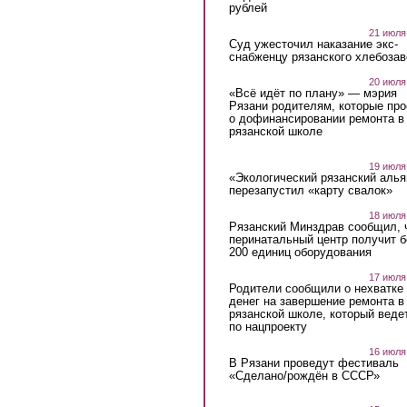
рублей
21 июля
Суд ужесточил наказание экс-
снабженцу рязанского хлебоза
20 июля
«Всё идёт по плану» — мэрия
Рязани родителям, которые пр
о дофинансировании ремонта в
рязанской школе
19 июля
«Экологический рязанский алья
перезапустил «карту свалок»
18 июля
Рязанский Минздрав сообщил, 
перинатальный центр получит 
200 единиц оборудования
17 июля
Родители сообщили о нехватке
денег на завершение ремонта в
рязанской школе, который веде
по нацпроекту
16 июля
В Рязани проведут фестиваль
«Сделано/рождён в СССР»