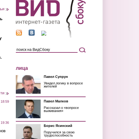
тьи
ть
у
.
лица
Павел Супрун
Увидел логику в вопросе
жителей
сти
Павел Малков
 18:59
Рассказал о «вопросе
выживания»
 19:36
Борис Ясинский
нов
Поручился за свою
трудоспособность