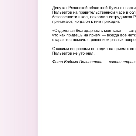
Депутат Рязанской областной Думы от парт
Польевтов на правительственном часе в об
безопасности школ, похвалил сотрудников Ро
принимают, когда он к ним приходит.
«Отдельная благодарность моя такая — сот
что как придешь на прием — всегда всё чет
стараются помочь с решением разных вопрос
С какими вопросами он ходил на прием к со
Польевтов не уточнил.
Фото Вадима Польевтова — личная стран