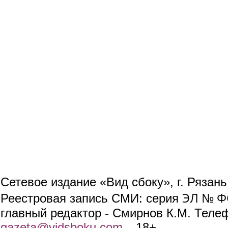
Сетевое издание «Вид сбоку», г. Рязан
ЭЛ № ФС
Реестровая запись СМИ: серия
главный редактор - Смирнов К.М. Телефо
gazeta@vidsboku.com
(link sends e-mail)
. 18+