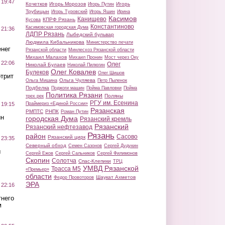
 19:47
Кочетков
Игорь Морозов
Игорь
Игорь Путин
Трубицын
Игорь Туровский
Игорь Яшин
Ирина
Касимов
Канищево
КПРФ Рязань
Кусова
Константиново
Касимовская городская Дума
 21:36
ЛДПР Рязань
Лыбедский бульвар
Людмила Кибальникова
Министерство печати
нег
Рязанской области
Минлесхоз Рязанской области
Михаил Малахов
Михаил Пронин
Мост через Оку
 22:06
Олег
Николай Булаев
Николай Пилюгин
Олег Ковалев
Булеков
Олег Шишов
трит
Ольга Чуляева
Ольга Мишина
Петр Пыленок
Подбелка
Поджоги машин
Пойма Павловки
Пойма
Политика Рязани
Поляны
трех рек
РГУ им. Есенина
Праймериз «Единой России»
 19:15
Рязанская
РМПТС
РНПК
Роман Путин
ин
городская Дума
Рязанский кремль
Рязанский
Рязанский нефтезавод
Рязань
район
Сасово
Рязанский цирк
 23:35
Северный обход
Семен Сазонов
Сергей Дудукин
ы
Сергей Ежов
Сергей Сальников
Сергей Филимонов
Скопин
Солотча
Спас-Клепики
ТРЦ
УМВД Рязанской
Трасса М5
«Премьер»
области
Шаукат Ахметов
Федор Провоторов
ЭРА
 22:16
тнего
м