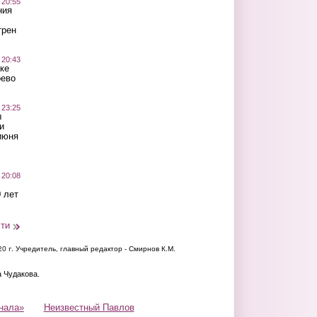
 20:55
ния
трен
 20:43
ке
оево
 23:25
ы
и
июня
 20:08
 лет
сти
20 г.
Учредитель, главный редактор - Смирнов К.М.
а Чудакова.
нала»
Неизвестный Павлов