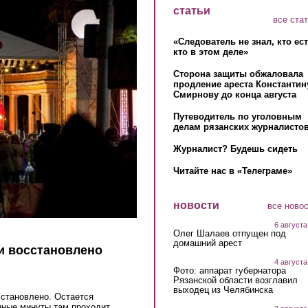
статьи
все ста
«Следователь не знал, кто ес
кто в этом деле»
Сторона защиты обжаловала
продление ареста Константин
Смирнову до конца августа
Путеводитель по уголовным
делам рязанских журналистов
Журналист? Будешь сидеть
Читайте нас в «Телеграме»
новости
все ново
6 августа
Олег Шалаев отпущен под
домашний арест
и восстановлено
4 августа
Фото: аппарат губернатора
Рязанской области возглавил
выходец из Челябинска
сстановлено. Остается
нные минуты там проходит