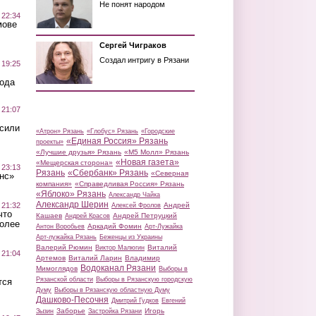
Не понят народом
 22:34
мове
Сергей Чиграков
Создал интригу в Рязани
 19:25
вода
 21:07
осили
«Атрон» Рязань
«Глобус» Рязань
«Городские
«Единая Россия» Рязань
проекты»
«Лучшие друзья» Рязань
«М5 Молл» Рязань
«Новая газета»
«Мещерская сторона»
 23:13
Рязань
«Сбербанк» Рязань
«Северная
нс»
компания»
«Справедливая Россия» Рязань
«Яблоко» Рязань
Александр Чайка
Александр Шерин
 21:32
Андрей
Алексей Фролов
что
Кашаев
Андрей Петруцкий
Андрей Красов
более
Аркадий Фомин
Антон Воробьев
Арт-Лужайка
Арт-лужайка Рязань
Беженцы из Украины
Валерий Рюмин
Виталий
Виктор Малюгин
 21:04
Артемов
Виталий Ларин
Владимир
Водоканал Рязани
Мимоглядов
Выборы в
Рязанской области
Выборы в Рязанскую городскую
тся
Думу
Выборы в Рязанскую областную Думу
Дашково-Песочня
Дмитрий Гудков
Евгений
Заборье
Игорь
Зызин
Застройка Рязани