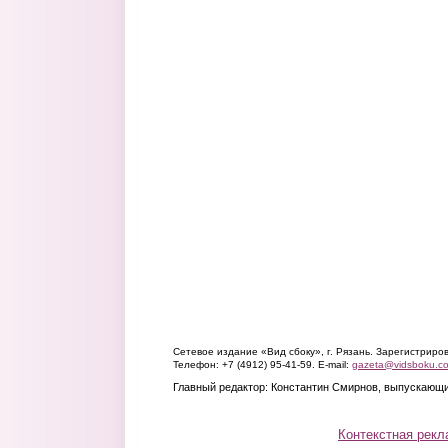
Сетевое издание «Вид сбоку», г. Рязань. Зарегистрир
Телефон: +7 (4912) 95-41-59. E-mail:
gazeta@vidsboku.c
Главный редактор: Константин Смирнов, выпускающи
Контекстная рекл