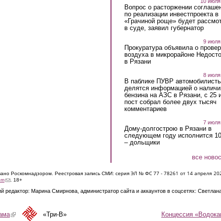
10 июля
Вопрос о расторжении соглаше
по реализации инвестпроекта в
«Грачиной роще» будет рассмо
в суде, заявил губернатор
9 июля
Прокуратура объявила о провер
воздуха в микрорайоне Недост
в Рязани
8 июля
В паблике ПУВР автомобилист
делятся информацией о наличи
бензина на АЗС в Рязани, с 25 
пост собрал более двух тысяч
комментариев
7 июля
Дому-долгострою в Рязани в
следующем году исполнится 10
– дольщики
все ново
ЭЛ № ФС 77 - 7826
1 от 14 апреля 20
овано Роскомнадзором. Реестровая запись СМИ: серия
(link sends e-mail)
om
. 18+
й редактор: Марина Смирнова, администратор сайта и аккаунтов в соцсетях: Светлан
Концессия «Водока
ама
(link is external)
«Три-В»