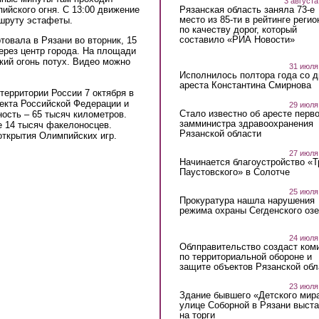
3 августа
Рязанская область заняла 73-е
ийского огня. С 13:00 движение
место из 85-ти в рейтинге регио
ршруту эстафеты.
по качеству дорог, который
составило «РИА Новости»
товала в Рязани во вторник, 15
ерез центр города. На площади
кий огонь потух. Видео можно
31 июля
Исполнилось полтора года со д
ареста Константина Смирнова
территории России 7 октября в
екта Российской Федерации и
29 июля
Стало известно об аресте перво
ность – 65 тысяч километров.
замминистра здравоохранения
е 14 тысяч факелоносцев.
Рязанской области
открытия Олимпийских игр.
27 июля
Начинается благоустройство «
Паустовского» в Солотче
25 июля
Прокуратура нашла нарушения
режима охраны Сегденского озе
24 июля
Облправительство создаст ком
по территориальной обороне и
защите объектов Рязанской обл
23 июля
Здание бывшего «Детского мир
улице Соборной в Рязани выст
на торги