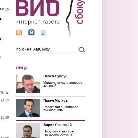
тьи
ть
у
.
лица
Павел Супрун
Увидел логику в вопросе
жителей
сти
Павел Малков
 18:17
Рассказал о «вопросе
выживания»
 18:59
Борис Ясинский
Поручился за свою
трудоспособность