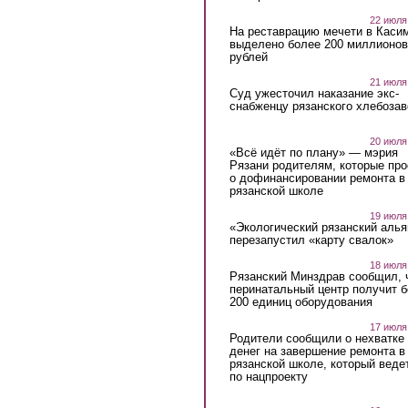
22 июля
На реставрацию мечети в Каси
выделено более 200 миллионов
рублей
21 июля
Суд ужесточил наказание экс-
снабженцу рязанского хлебоза
20 июля
«Всё идёт по плану» — мэрия
Рязани родителям, которые пр
о дофинансировании ремонта в
рязанской школе
19 июля
«Экологический рязанский алья
перезапустил «карту свалок»
18 июля
Рязанский Минздрав сообщил, 
перинатальный центр получит 
200 единиц оборудования
17 июля
Родители сообщили о нехватке
денег на завершение ремонта в
рязанской школе, который веде
по нацпроекту