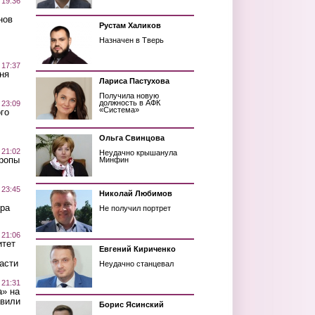
 19:36
нов
Рустам Халиков
Назначен в Тверь
 17:37
ня
Лариса Пастухова
Получила новую
должность в АФК
 23:09
«Система»
го
Ольга Свинцова
 21:02
Неудачно крышанула
Тропы
Минфин
 23:45
Николай Любимов
ра
Не получил портрет
 21:06
итет
Евгений Кириченко
асти
Неудачно станцевал
 21:31
а» на
авили
Борис Ясинский