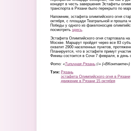
концерт в честь завершения Эстафеты олимп
транспорта в Рязани было перекрыто по ма
Напомним, эстафета олимпийского огня стар
октября, с площади Театральной и прошла ч
Победы у одного из факелоносцев олимпийс
посмотреть
здесь
.
Эстафета Олимпийского огня стартовала на 
Москве. Маршрут пройдет через все 83 субъ
охватит 2900 населенных пунктов, протяжен
Планируется, что в эстафете примут участи
Финиш состоится в Сочи 7 февраля, в день 
Фото: «
Типичная Рязань
(link is external)
» («ВКонтакте»)
Тэги:
Рязань
эстафета Олимпийского огня в Рязани
движение в Рязани 15 октября