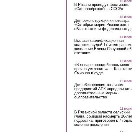
16 июля
В Рязани проведут фестиваль
«Сделано/рождён в СССР»
15 июля
Для реконструкции кинотеатра
«Октябрь» мэрия Рязани ждет
областных или федеральных де
14 июля
Высшая квалификационная
коллегия судей 17 июля рассмо
заявление Елены Сапуновой об
отставке
13 июля
«В январе понадобилось меня
срочно устранить» — Констант
Смирнов в суде
12 июля
Для обеспечения топливом
предприятий АПК «предпринят
дополнительные меры» -
облправительство
11 июля
В Рязанской области сельский
глава, сбивший насмерть 16-ле
подростка, приговорен к 7 года
колонии-поселения