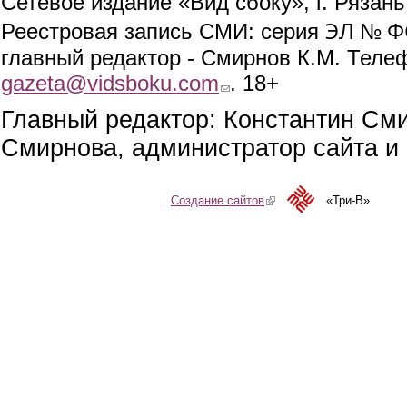
Сетевое издание «Вид сбоку», г. Рязан
ЭЛ № ФС
Реестровая запись СМИ: серия
главный редактор - Смирнов К.М. Телефо
gazeta@vidsboku.com
(link sends e-mail)
. 18+
Главный редактор: Константин См
Смирнова, администратор сайта и 
Создание сайтов
(link is external)
«Три-В»