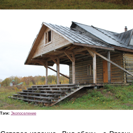
img_3860.jpg
Тэги:
Экопоселение