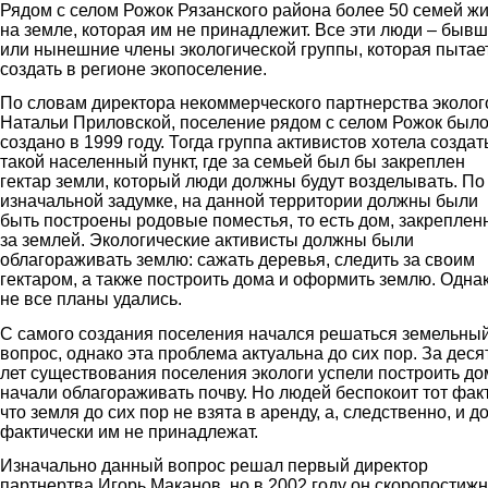
Рядом с селом Рожок Рязанского района более 50 семей ж
на земле, которая им не принадлежит. Все эти люди – быв
или нынешние члены экологической группы, которая пытае
создать в регионе экопоселение.
По словам директора некоммерческого партнерства эколог
Натальи Приловской, поселение рядом с селом Рожок был
создано в 1999 году. Тогда группа активистов хотела создат
такой населенный пункт, где за семьей был бы закреплен
гектар земли, который люди должны будут возделывать. По
изначальной задумке, на данной территории должны были
быть построены родовые поместья, то есть дом, закрепле
за землей. Экологические активисты должны были
облагораживать землю: сажать деревья, следить за своим
гектаром, а также построить дома и оформить землю. Одна
не все планы удались.
С самого создания поселения начался решаться земельны
вопрос, однако эта проблема актуальна до сих пор. За деся
лет существования поселения экологи успели построить до
начали облагораживать почву. Но людей беспокоит тот факт
что земля до сих пор не взята в аренду, а, следственно, и д
фактически им не принадлежат.
Изначально данный вопрос решал первый директор
партнертва Игорь Маканов, но в 2002 году он скоропостиж