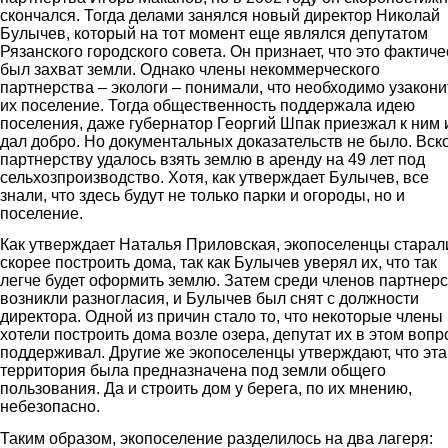
скончался. Тогда делами занялся новый директор Николай
Булычев, который на тот момент еще являлся депутатом
Рязанского городского совета. Он признает, что это фактиче
был захват земли. Однако члены некоммерческого
партнерства – экологи – понимали, что необходимо узакони
их поселение. Тогда общественность поддержала идею
поселения, даже губернатор Георгий Шпак приезжал к ним 
дал добро. Но документальных доказательств не было. Вск
партнерству удалось взять землю в аренду на 49 лет под
сельхозпроизводство. Хотя, как утверждает Булычев, все
знали, что здесь будут не только парки и огороды, но и
поселение.
Как утверждает Наталья Приловская, экопоселенцы старал
скорее построить дома, так как Булычев уверял их, что так
легче будет оформить землю. Затем среди членов партнер
возникли разногласия, и Булычев был снят с должности
директора. Одной из причин стало то, что некоторые члены
хотели построить дома возле озера, депутат их в этом вопр
поддерживал. Другие же экопоселенцы утверждают, что эта
территория была предназначена под земли общего
пользования. Да и строить дом у берега, по их мнению,
небезопасно.
Таким образом, экопоселение разделилось на два лагеря: