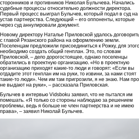
сторонников и противников Николая Булычева. Начались
судебные процессы относительно должности директора.
Первый процесс выиграл Булычев, который подал в суд на
устав партнерства. Следующий – его оппоненты, которые
через суд аннулировали документ.
Новому директору Наталье Приловской удалось договорит
с главой Рязанского района на оформлению земли.
Поселенцам предложили присоединиться к Рожку, для этог
необходимо создать общий генплан. Это, по словам
Приловской, – дело дорогостоящее, однако поселенцы
обратились в проектную организацию. «Но в проектную
организацию приходят какие-то люди и говорят: «Если вы
отдадите этот генплан им на руки, то извини, за нами стоят
такие-то люди». Чем им там пригрозили, я не знаю. Нам про
не выдают на руки», – рассказала Приловская.
Булычев в интервью Vidsboku заявил, что не пытался им
помешать. «Я только со стороны наблюдаю за решением
проблемы, ведь я больше не член партнерства и не имею
права», – заявил Николай Булычев.
img_3854.jpg