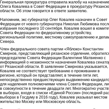
Генеральная прокуратура отправила жалобу на назначени
Олега Ковалева в Совет Федерации в прокуратуру Рязанск
области. Об этом говорится в ответе заявителю.
Напомним, экс-губернатор Олег Ковалев назначен в Совет
Федерации от нового губернатора Николая Любимова посл
избрания последнего 10 сентября. Ковалев вошел в комите
Совета Федерации по федеративному устройству,
региональной политике, местному самоуправлению и дела
Севера.
Член федерального совета партии «Яблоко» Константин
Смирнов, представляющий рязанское отделение, обратился
председателю Совета Федерации Валентине Матвиенко с
информацией о незаконности назначения Ковалева сенат
от Рязанской области. В заявлении Смирнова указывается, 
Ковалев не соответствует требованию о проживании в
регионе, который он представляет, в течение пяти лет,
непосредственно предшествующих выдвижению кандидат
для наделения полномочиями члена Совета Федерации, ли
в совокупности в течение двадцати лет. Многократно участ
в выборах, входя в списки «Единой России» (последний раз
выборах в Госдуму в 2016 году), Ковалев указывал местом
жительство Москву или Московскую область.