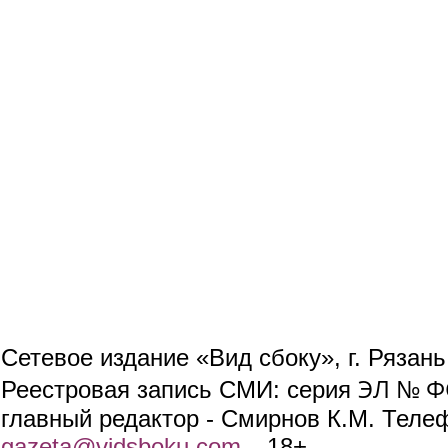
Сетевое издание «Вид сбоку», г. Рязан
ЭЛ № ФС
Реестровая запись СМИ: серия
главный редактор - Смирнов К.М. Телефо
gazeta@vidsboku.com
(link sends e-mail)
. 18+