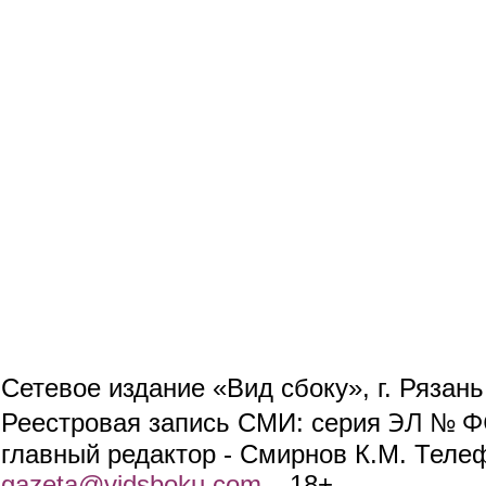
Сетевое издание «Вид сбоку», г. Рязан
ЭЛ № ФС
Реестровая запись СМИ: серия
главный редактор - Смирнов К.М. Телефо
gazeta@vidsboku.com
(link sends e-mail)
. 18+