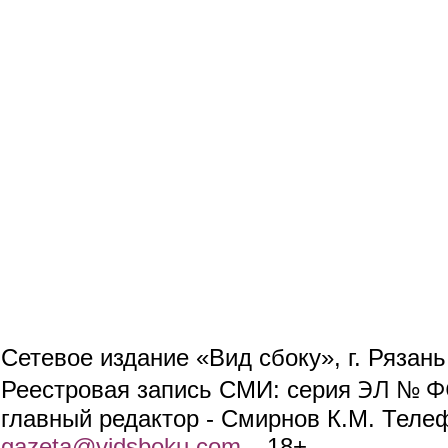
Сетевое издание «Вид сбоку», г. Рязан
ЭЛ № ФС
Реестровая запись СМИ: серия
главный редактор - Смирнов К.М. Телефо
gazeta@vidsboku.com
(link sends e-mail)
. 18+