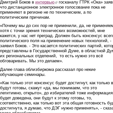
Дмитрий Боков в
интервью
(link is external)
госканалу ГТРК «Ока» заяв
что дистанционное электронное голосование пока не
применяют в регионе не по техническим, а по
политическим причинам.
«Почему мы до сих пор не применили, да, не применяе
хотя с точки зрения технических возможностей, мне
кажется, у нас нет преград. Должен быть консенсус всег
политического поля на применение новых технологий, -
заявил Боков. - Это касается политических партий, кот
представлены в Государственной Думе, в областной Ду
их региональных отделений, то есть нужно это всё
обговаривать. Мы это делаем».
Далее глава облизбиркома рассказал про некие
обучающие семинары.
«Как только этот консенсус будет достигнут, как только 
будут готовы, скажут «да, мы понимаем, что это
легитимно, открыто», до избирателей тоже информация
будет доведена, они будут к этому готовы, то,
соответственно, как только вот эта общая готовность бу
достигнута, я думаю, что ДЭГ нужно применять», - сказ