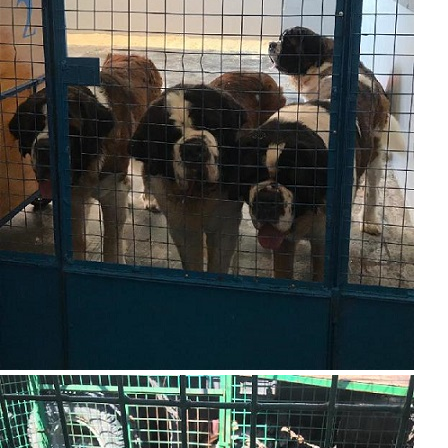
proverka_cirka_5._jpg.jpeg