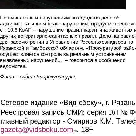
По выявленным нарушениям возбуждено дело об
административном правонарушении, предусмотренном ч
ст. 10.6 КоАП – нарушение правил карантина животных 
других ветеринарно-санитарных правил. Дело направле
для рассмотрения в Управление Россельхознадзора по
Рязанской и Тамбовской областям. «Прокуратурой райо
осуществляется контроль за реальным устранением
выявленных нарушений», – говорится в сообщении
ведомства.
Фото – сайт облпрокуратуры.
Сетевое издание «Вид сбоку», г. Рязан
ЭЛ № ФС
Реестровая запись СМИ: серия
главный редактор - Смирнов К.М. Телефо
gazeta@vidsboku.com
(link sends e-mail)
. 18+