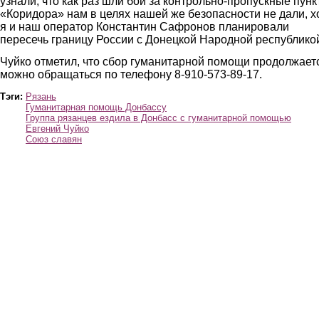
узнали, что как раз шли бои за контрольно-пропускные пунк
«Коридора» нам в целях нашей же безопасности не дали, х
я и наш оператор Константин Сафронов планировали
пересечь границу России с Донецкой Народной республико
Чуйко отметил, что сбор гуманитарной помощи продолжает
можно обращаться по телефону 8-910-573-89-17.
Тэги:
Рязань
Гуманитарная помощь Донбассу
Группа рязанцев ездила в Донбасс с гуманитарной помощью
Евгений Чуйко
Союз славян