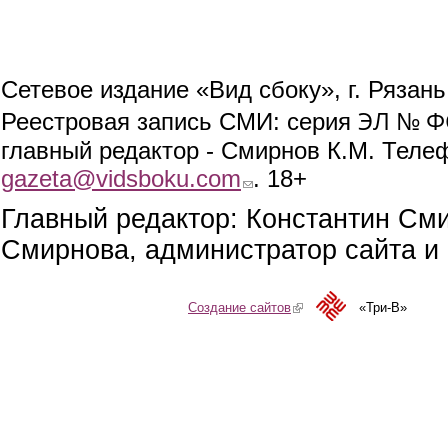
Сетевое издание «Вид сбоку», г. Рязан
ЭЛ № ФС
Реестровая запись СМИ: серия
главный редактор - Смирнов К.М. Телефо
gazeta@vidsboku.com
(link sends e-mail)
. 18+
Главный редактор: Константин См
Смирнова, администратор сайта и 
Создание сайтов
(link is external)
«Три-В»