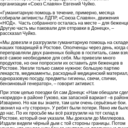
организации «Союз Славян» Евгений Чуйко.
«Гуманитарную помощь в течение, примерно, месяца
собирали активисты ЛДПР, «Союза Славян», движения
«НОД». Часть собранного осталась на месте – для беженц
Другую часть мы паковали для отправки в Донецк», –
рассказал Чуйко.
«Мы довезли и разгрузили гуманитарную помощь на складе
наших товарищей в Ростове. Ополченцы через день, когда 
переправляли двух раненных бойцов в госпиталь, сами вз
всё самое необходимое для себя. Мы привезли много
продуктов, но они попросили их оставить для беженцев в
Ростове. Увезли только самое нужное: большую партию
лекарств, медикаменты, расходный медицинский материал
одноразовую посуду, предметы гигиены, свечи, спички,
бензиновый генератор», – говорит активист.
При этом целью поездки бл сам Донецк: «Нам обещали сде
«коридор» в районе Гуково, как запасной вариант –в район
Изварино. Но как вы знаете, там шли очень серьёзные бои.
звонил на «ту сторону». У ребят были потери. Явно им был
до нас. По их просьбе мы всё разгрузили на тот склад в
Ростове, который они указали. Мы доехали до Миллерова.
Издали видели чёрный дым с той стороны границы. Потом