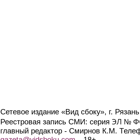
Сетевое издание «Вид сбоку», г. Рязан
ЭЛ № ФС
Реестровая запись СМИ: серия
главный редактор - Смирнов К.М. Телефо
gazeta@vidsboku.com
(link sends e-mail)
. 18+