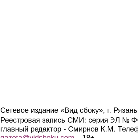
Сетевое издание «Вид сбоку», г. Рязан
ЭЛ № ФС
Реестровая запись СМИ: серия
главный редактор - Смирнов К.М. Телефо
gazeta@vidsboku.com
(link sends e-mail)
. 18+