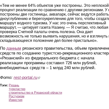
«Тем не менее 64% объектов уже построены. Это неплохой
процент реализации по сравнению с другими регионами. У 
построены две гостиницы, аквапарк, сейчас ведутся работ
дноуглублению и берегоукреплению для того, чтобы создат
маршрут водного туризма. У нас это очень перспективный
маршрут, — цитирует газета Назину. — Я считаю, что любая
проверка Счетной палаты очень полезна. Она дает
возможность не только выявить нарушения, но и взглянуть 
складывающееся положение дел более пристально».
По
данным
рязанского правительства, объем привлечен
средств по созданию туристско-рекреационного кластер
«Рязанский» из федерального бюджета с начала
реализации программы составил 726 млн рублей,
внебюджетных средств – 1 млрд 240 млн рублей.
Фото:
rest-portal.ru
(link is external)
Тэги:
Рязань
туркластер
строительство в Рязанской области
Ростуризм
Известия