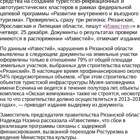
средства на создание туристско-рекреационных и
автотуристических кластеров в рамках федеральной
целевой программы «Развитие внутреннего и въездного
туризма». Проверялись сразу три региона: Рязанская,
Ярославская и Липецкая области, пишут «
Известия
(link i
» в
четверг, 25 декабря. Документы о результатах проверки
имеются в распоряжении «Известий», отмечает издание
По данным «Известий», нарушения в Рязанской области
выявлены в следующем: документы на земельные участки
оформлены только в отношении 79% от общей площади
земельных участков, выбранных для строительства класте
«Рязанский». В настоящее время профинансировано окол
54% предусмотренных объемов. «При этом строительство
объектов туристской инфраструктуры Музея-заповедника
имени Есенина не ведется в течение полутора лет, объекты
комплекса «Окская жемчужина» также не строятся, несмот
на то что строительство должно осуществляться в 2013–20
годах», — приводит издание выдержку из документа.
Заместитель председателя правительства Рязанской облас
Надежда Назина рассказала «Известиям», что сбои в
реализации программы связаны с задержкой
финансирования, вызванной переходом Ростуризма в
ведение Министерства культуры.