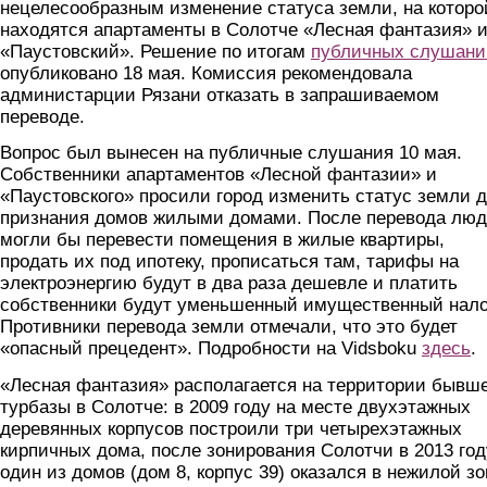
нецелесообразным изменение статуса земли, на которо
находятся апартаменты в Солотче «Лесная фантазия» 
«Паустовский». Решение по итогам
публичных слушани
опубликовано 18 мая. Комиссия рекомендовала
администарции Рязани отказать в запрашиваемом
переводе.
Вопрос был вынесен на публичные слушания 10 мая.
Собственники апартаментов «Лесной фантазии» и
«Паустовского» просили город изменить статус земли 
признания домов жилыми домами. После перевода лю
могли бы перевести помещения в жилые квартиры,
продать их под ипотеку, прописаться там, тарифы на
электроэнергию будут в два раза дешевле и платить
собственники будут уменьшенный имущественный нало
Противники перевода земли отмечали, что это будет
«опасный прецедент». Подробности на
Vidsboku
здесь
.
«Лесная фантазия» располагается на территории бывш
турбазы в Солотче: в 2009 году на месте двухэтажных
деревянных корпусов построили три четырехэтажных
кирпичных дома, после зонирования Солотчи в 2013 год
один из домов (дом 8, корпус 39) оказался в нежилой зо