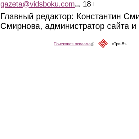
gazeta@vidsboku.com
(link sends e-mail)
. 18+
Главный редактор: Константин См
Смирнова, администратор сайта и 
Поисковая реклама
(link is external)
«Три-В»