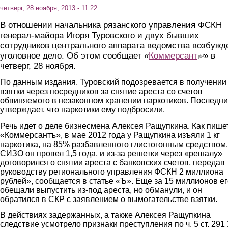
четверг, 28 ноября, 2013 - 11:22
В отношении начальника рязанского управления ФСКН
генерал-майора Игоря Туровского и двух бывших
сотрудников центрального аппарата ведомства возбужд
уголовное дело. Об этом сообщает «
Коммерсант
(link is ex
» в
четверг, 28 ноября.
По данным издания, Туровский подозревается в получении
взятки через посредников за снятие ареста со счетов
обвиняемого в незаконном хранении наркотиков. Последн
утверждает, что наркотики ему подбросили.
Речь идет о деле бизнесмена Алексея Ращупкина. Как пише
«Коммерсантъ», в мае 2012 года у Ращупкина изъяли 1 кг
наркотика, на 85% разбавленного глистогонным средством.
СИЗО он провел 1,5 года, и из-за решетки через «решалу»
договорился о снятии ареста с банковских счетов, передав
руководству регионального управления ФСКН 2 миллиона
рублей», сообщается в статье «Ъ». Еще за 15 миллионов ег
обещали выпустить из-под ареста, но обманули, и он
обратился в СКР с заявлением о вымогательстве взятки.
В действиях задержанных, а также Алексея Ращупкина
следствие усмотрело признаки преступления по ч. 5 ст. 291