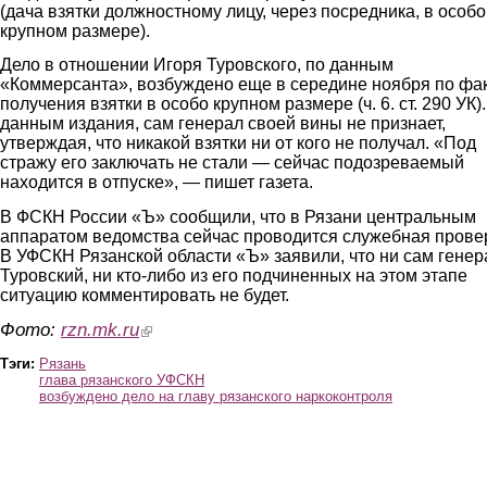
(дача взятки должностному лицу, через посредника, в особо
крупном размере).
Дело в отношении Игоря Туровского, по данным
«Коммерсанта», возбуждено еще в середине ноября по фа
получения взятки в особо крупном размере (ч. 6. ст. 290 УК)
данным издания, сам генерал своей вины не признает,
утверждая, что никакой взятки ни от кого не получал. «Под
стражу его заключать не стали — сейчас подозреваемый
находится в отпуске», — пишет газета.
В ФСКН России «Ъ» сообщили, что в Рязани центральным
аппаратом ведомства сейчас проводится служебная прове
В УФСКН Рязанской области «Ъ» заявили, что ни сам генер
Туровский, ни кто-либо из его подчиненных на этом этапе
ситуацию комментировать не будет.
Фото:
rzn.mk.ru
(link is external)
Тэги:
Рязань
глава рязанского УФСКН
возбуждено дело на главу рязанского наркоконтроля