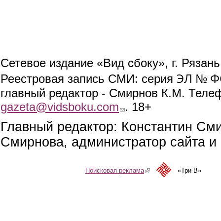
Сетевое издание «Вид сбоку», г. Рязан
ЭЛ № ФС
Реестровая запись СМИ: серия
главный редактор - Смирнов К.М. Телефо
gazeta@vidsboku.com
(link sends e-mail)
. 18+
Главный редактор: Константин См
Смирнова, администратор сайта и 
Поисковая реклама
(link is external)
«Три-В»