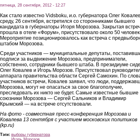
пятница, 28 сентября, 2012 - 12:27
Как стало известно Vidsboku, и.о. губернатора Олег Ковале
среду, 26 сентября, встретился со сторонниками бывшего
кандидата в губернаторы Игоря Морозова. Закрытая встре
прошла в отеле «Форум», присутствовало около 50 человек
Мероприятие позиционировалось как встреча с предвыбо
штабом Морозова.
Среди участников — муниципальные депутаты, поставивш
подписи за выдвижение Морозова, предприниматели,
собственно, сотрудники бывшего штаба. В президиуме сид
Олег Ковалев и Игорь Морозов. Присутствовал руководите
аппарата правительства области Сергей Самохин. По слов
участников встречи, Ковалев заявил, что люди, поддержав
Морозова, могут не опасаться за свое благополучие,
преследовать их никто не будет. Самые известные бывшие
союзники Морозова — Сергей Сальников и Владимир
Крымский — на встрече отсутствовали.
На фото - совместная пресс-конференция Морозова и
Ковалева 13 сентября с участием московских политиков
(kp.ru)
Тэги:
выборы губернатора
Игорь Морозов