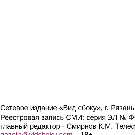
Сетевое издание «Вид сбоку», г. Рязан
ЭЛ № ФС
Реестровая запись СМИ: серия
главный редактор - Смирнов К.М. Телефо
gazeta@vidsboku.com
(link sends e-mail)
. 18+