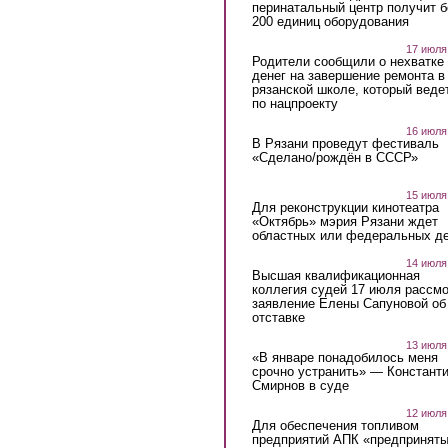
перинатальный центр получит 
200 единиц оборудования
17 июля
Родители сообщили о нехватке
денег на завершение ремонта в
рязанской школе, который веде
по нацпроекту
16 июля
В Рязани проведут фестиваль
«Сделано/рождён в СССР»
15 июля
Для реконструкции кинотеатра
«Октябрь» мэрия Рязани ждет
областных или федеральных де
14 июля
Высшая квалификационная
коллегия судей 17 июля рассмо
заявление Елены Сапуновой об
отставке
13 июля
«В январе понадобилось меня
срочно устранить» — Констант
Смирнов в суде
12 июля
Для обеспечения топливом
предприятий АПК «предпринят