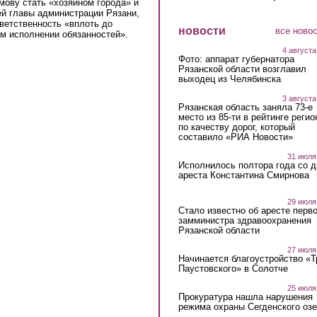
мову стать «хозяином города» и
ей главы администрации Рязани,
ветственность «вплоть до
новости
все ново
ем исполнении обязанностей».
4 августа
Фото: аппарат губернатора
Рязанской области возглавил
выходец из Челябинска
3 августа
Рязанская область заняла 73-е
место из 85-ти в рейтинге регио
по качеству дорог, который
составило «РИА Новости»
31 июля
Исполнилось полтора года со д
ареста Константина Смирнова
29 июля
Стало известно об аресте перво
замминистра здравоохранения
Рязанской области
27 июля
Начинается благоустройство «
Паустовского» в Солотче
25 июля
Прокуратура нашла нарушения
режима охраны Сегденского озе