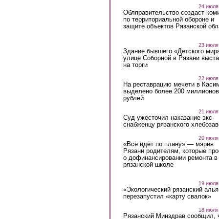
24 июля
Облправительство создаст ком
по территориальной обороне и
защите объектов Рязанской обл
23 июля
Здание бывшего «Детского мир
улице Соборной в Рязани выст
на торги
22 июля
На реставрацию мечети в Каси
выделено более 200 миллионов
рублей
21 июля
Суд ужесточил наказание экс-
снабженцу рязанского хлебоза
20 июля
«Всё идёт по плану» — мэрия
Рязани родителям, которые пр
о дофинансировании ремонта в
рязанской школе
19 июля
«Экологический рязанский алья
перезапустил «карту свалок»
18 июля
Рязанский Минздрав сообщил, 