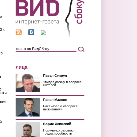
ил
3-е
со
лица
Павел Супрун
й
Увидел логику в вопросе
жителей
о
лотче
Павел Малков
ения
Рассказал о «вопросе
выживания»
й
Борис Ясинский
Поручился за свою
трудоспособность