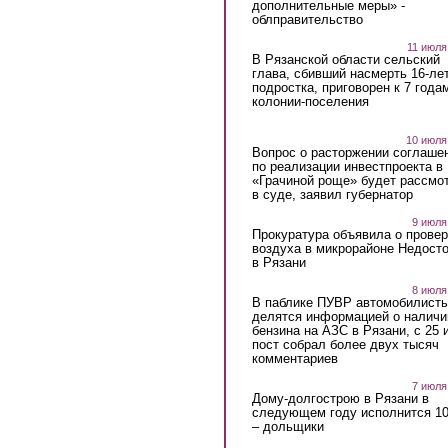
дополнительные меры» -
облправительство
11 июля
В Рязанской области сельский
глава, сбивший насмерть 16-ле
подростка, приговорен к 7 года
колонии-поселения
10 июля
Вопрос о расторжении соглаше
по реализации инвестпроекта в
«Грачиной роще» будет рассмо
в суде, заявил губернатор
9 июля
Прокуратура объявила о провер
воздуха в микрорайоне Недост
в Рязани
8 июля
В паблике ПУВР автомобилист
делятся информацией о наличи
бензина на АЗС в Рязани, с 25 
пост собрал более двух тысяч
комментариев
7 июля
Дому-долгострою в Рязани в
следующем году исполнится 10
– дольщики