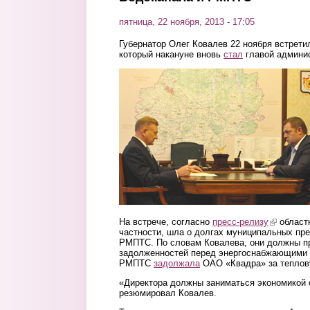
пятница, 22 ноября, 2013 - 17:05
Губернатор Олег Ковалев 22 ноября встрет
который накануне вновь
стал
главой админис
2211133.jpg
На встрече, согласно
пресс-релизу
(link is ex
областн
частности, шла о долгах муниципальных пр
РМПТС. По словам Ковалева, они должны п
задолженностей перед энергоснабжающими о
РМПТС
задолжала
ОАО «Квадра» за теплов
«Директора должны заниматься экономикой 
резюмировал Ковалев.