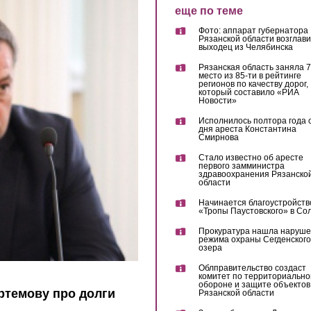
еще по теме
Фото: аппарат губернатора
Рязанской области возглав
выходец из Челябинска
Рязанская область заняла 7
место из 85-ти в рейтинге
регионов по качеству дорог,
который составило «РИА
Новости»
Исполнилось полтора года 
дня ареста Константина
Смирнова
Стало известно об аресте
первого замминистра
здравоохранения Рязанско
области
Начинается благоустройств
«Тропы Паустовского» в Со
Прокуратура нашла наруш
режима охраны Сегденского
озера
Облправительство создаст
комитет по территориально
обороне и защите объектов
ртемову про долги
Рязанской области