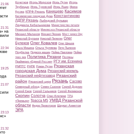
Кочетков
Игорь Морозов
Игорь
Игорь Путин
 21:06
Трубицын
Игорь Туровский
Игорь Яшин
Ирина
итет
Касимов
Канищево
КПРФ Рязань
Кусова
Константиново
асти
Касимовская городская Дума
ЛДПР Рязань
Лыбедский бульвар
Людмила Кибальникова
Министерство печати
 21:31
Рязанской области
Минлесхоз Рязанской области
а» на
Михаил Малахов
Михаил Пронин
Мост через Оку
авили
Олег
Николай Булаев
Николай Пилюгин
Олег Ковалев
Булеков
Олег Шишов
Ольга Чуляева
 22:34
Ольга Мишина
Петр Пыленок
мове
Подбелка
Поджоги машин
Пойма Павловки
Пойма
Политика Рязани
Поляны
трех рек
РГУ им. Есенина
Праймериз «Единой России»
Рязанская
РМПТС
РНПК
Роман Путин
 19:25
городская Дума
Рязанский кремль
Рязанский
Рязанский нефтезавод
вода
Рязань
район
Сасово
Рязанский цирк
 21:07
Северный обход
Семен Сазонов
Сергей Дудукин
Сергей Ежов
Сергей Сальников
Сергей Филимонов
осили
Скопин
Солотча
Спас-Клепики
ТРЦ
УМВД Рязанской
Трасса М5
«Премьер»
области
Шаукат Ахметов
Федор Провоторов
ЭРА
 23:13
нс»
 21:32
что