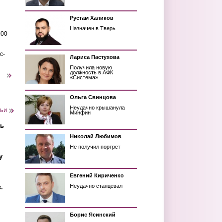
Рустам Халиков
Назначен в Тверь
200
с-
Лариса Пастухова
Получила новую
должность в АФК
следующая ›
«Система»
Ольга Свинцова
Неудачно крышанула
тьи
Минфин
ть
Николай Любимов
Не получил портрет
у
Евгений Кириченко
Неудачно станцевал
.
Борис Ясинский