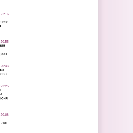
 22:16
тнего
м
 20:55
ния
трен
 20:43
ке
оево
 23:25
ы
и
июня
 20:08
 лет