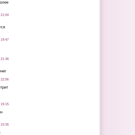
более
 21:04
тся
 19:47
 21:36
нег
 22:06
трит
 19:15
ин
 23:35
ы