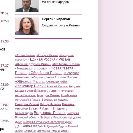
Не понят народом
сти
Сергей Чиграков
 18:59
Создал интригу в Рязани
 19:36
нов
«Атрон» Рязань
«Глобус» Рязань
«Городские
«Единая Россия» Рязань
проекты»
«Лучшие друзья» Рязань
«М5 Молл» Рязань
 17:37
«Новая газета»
«Мещерская сторона»
ня
Рязань
«Сбербанк» Рязань
«Северная
компания»
«Справедливая Россия» Рязань
«Яблоко» Рязань
Александр Чайка
 23:09
Александр Шерин
Андрей
Алексей Фролов
го
Кашаев
Андрей Петруцкий
Андрей Красов
Аркадий Фомин
Антон Воробьев
Арт-Лужайка
Арт-лужайка Рязань
Беженцы из Украины
Валерий Рюмин
Виталий
Виктор Малюгин
 21:02
Тропы
Артемов
Виталий Ларин
Владимир
Водоканал Рязани
Мимоглядов
Выборы в
Рязанской области
Выборы в Рязанскую городскую
 23:45
Думу
Выборы в Рязанскую областную Думу
Дашково-Песочня
Дмитрий Гудков
Евгений
ра
Заборье
Игорь
Зызин
Застройка Рязани