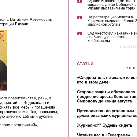
Здание бывшего «Детского
мира» на улице Соборной в
Рязани выставили на торги
На реставрацию мечети в
ился с Виталием Артемовым,
Касимове выделено более 
трации Рязани.
миллионов рублей
Суд ужесточил наказание эк
снабженцу рязанского
хлебозавода
1 из 4121
статьи
все ста
«Следователь не знал, кто ес
кто в этом деле»
Сторона защиты обжаловала
продление ареста Константин
ternal)
ого правительства, речь, в
Смирнову до конца августа
едприятий — Водоканала и
ринять все меры к погашению
Путеводитель по уголовным
рганизациями. Так, напомним,
делам рязанских журналистов
ую энергию 165 млн рублей.
своих предприятий», –
Журналист? Будешь сидеть
Читайте нас в «Телеграме»