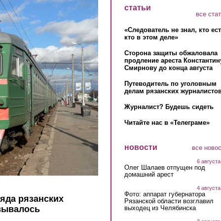
статьи
все ста
«Следователь не знал, кто ес
кто в этом деле»
Сторона защиты обжаловала
продление ареста Константин
Смирнову до конца августа
Путеводитель по уголовным
делам рязанских журналистов
Журналист? Будешь сидеть
Читайте нас в «Телеграме»
новости
все ново
6 августа
Олег Шалаев отпущен под
домашний арест
4 августа
Фото: аппарат губернатора
ряда рязанских
Рязанской области возглавил
выходец из Челябинска
овывалось