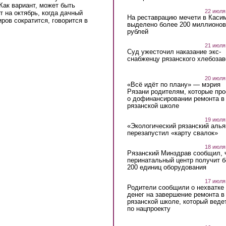
Как вариант, может быть
22 июля
 на октябрь, когда дачный
На реставрацию мечети в Каси
иров сократится, говорится в
выделено более 200 миллионов
рублей
21 июля
Суд ужесточил наказание экс-
снабженцу рязанского хлебоза
20 июля
«Всё идёт по плану» — мэрия
Рязани родителям, которые пр
о дофинансировании ремонта в
рязанской школе
19 июля
«Экологический рязанский алья
перезапустил «карту свалок»
18 июля
Рязанский Минздрав сообщил, 
перинатальный центр получит 
200 единиц оборудования
17 июля
Родители сообщили о нехватке
денег на завершение ремонта в
рязанской школе, который веде
по нацпроекту