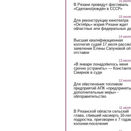
16 июля
В Рязани проведут фестиваль
«Сделано/рождён в СССР»
15 июля
Для реконструкции кинотеатра
«Октябрь» мэрия Рязани ждет
областных или федеральных де
14 июля
Высшая квалификационная
коллегия судей 17 июля рассмо
заявление Елены Сапуновой об
отставке
13 июля
«В январе понадобилось меня
срочно устранить» — Констант
Смирнов в суде
12 июля
Для обеспечения топливом
предприятий АПК «предпринят
дополнительные меры» -
облправительство
11 июля
В Рязанской области сельский
глава, сбивший насмерть 16-ле
подростка, приговорен к 7 года
колонии-поселения