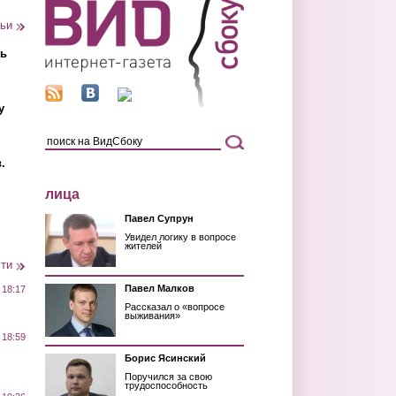
тьи
ть
у
.
лица
Павел Супрун
Увидел логику в вопросе
жителей
сти
Павел Малков
 18:17
Рассказал о «вопросе
выживания»
 18:59
Борис Ясинский
Поручился за свою
трудоспособность