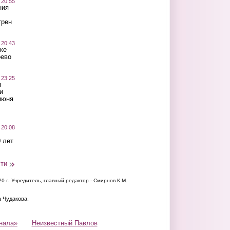
 20:55
ния
трен
 20:43
ке
оево
 23:25
ы
и
июня
 20:08
 лет
сти
20 г.
Учредитель, главный редактор - Смирнов К.М.
а Чудакова.
нала»
Неизвестный Павлов