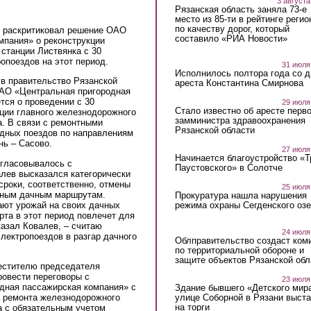
3 августа
Рязанская область заняла 73-е
место из 85-ти в рейтинге регио
по качеству дорог, который
в раскритиковал решение ОАО
составило «РИА Новости»
мпания» о реконструкции
 станции Листвянка с 30
ропоездов на этот период.
31 июля
Исполнилось полтора года со д
 в правительство Рязанской
ареста Константина Смирнова
ОАО «Центральная пригородная
тся о проведении с 30
29 июля
Стало известно об аресте перво
кции главного железнодорожного
замминистра здравоохранения
ка. В связи с ремонтными
Рязанской области
одных поездов по направлениям
нь – Сасово.
27 июля
Начинается благоустройство «
огласовывалось с
Паустовского» в Солотче
лев высказался категорически
сроки, соответственно, отмены
25 июля
нным дачным маршрутам.
Прокуратура нашла нарушения
ают урожай на своих дачных
режима охраны Сегденского озе
рта в этот период повлечет для
казал Ковалев, – считаю
24 июля
лектропоездов в разгар дачного
Облправительство создаст ком
по территориальной обороне и
защите объектов Рязанской обл
местителю председателя
ровести переговоры с
23 июля
дная пассажирская компания» с
Здание бывшего «Детского мир
улице Соборной в Рязани выст
к ремонта железнодорожного
на торги
ка с обязательным учетом