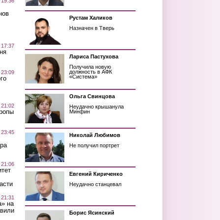
 19:36
нов
Рустам Халиков
Назначен в Тверь
 17:37
ня
Лариса Пастухова
Получила новую
должность в АФК
 23:09
«Система»
го
Ольга Свинцова
 21:02
Неудачно крышанула
Тропы
Минфин
 23:45
Николай Любимов
ра
Не получил портрет
 21:06
итет
Евгений Кириченко
асти
Неудачно станцевал
 21:31
а» на
авили
Борис Ясинский