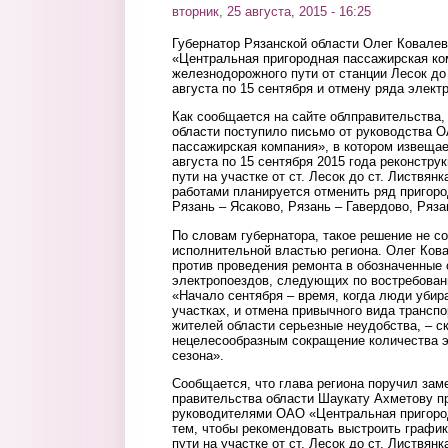
вторник, 25 августа, 2015 - 16:25
Губернатор Рязанской области Олег Ковале
«Центральная пригородная пассажирская ко
железнодорожного пути от станции Лесок до
августа по 15 сентября и отмену ряда элект
Как сообщается на сайте облправительства,
области поступило письмо от руководства 
пассажирская компания», в котором извещае
августа по 15 сентября 2015 года реконстру
пути на участке от ст. Лесок до ст. Листвян
работами планируется отменить ряд пригор
Рязань – Ясаково, Рязань – Гавердово, Ряза
По словам губернатора, такое решение не с
исполнительной властью региона. Олег Кова
против проведения ремонта в обозначенные 
электропоездов, следующих по востребова
«Начало сентября – время, когда люди убир
участках, и отмена привычного вида транспо
жителей области серьезные неудобства, – с
нецелесообразным сокращение количества э
сезона».
Сообщается, что глава региона поручил за
правительства области Шаукату Ахметову п
руководителями ОАО «Центральная пригоро
тем, чтобы рекомендовать выстроить графи
пути на участке от ст. Лесок до ст. Листвян