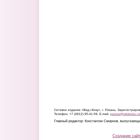
Сетевое издание «Вид сбоку», г. Рязань. Зарегистрир
Телефон: +7 (4912) 95-41-59. E-mail:
gazeta@vidsboku.c
Главный редактор: Константин Смирнов, выпускающи
Создание сай