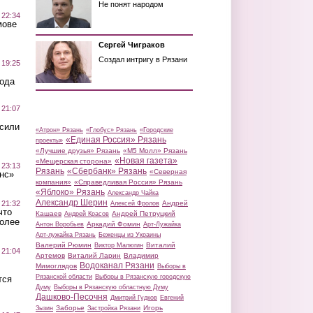
Не понят народом
 22:34
мове
Сергей Чиграков
Создал интригу в Рязани
 19:25
вода
 21:07
осили
«Атрон» Рязань
«Глобус» Рязань
«Городские
«Единая Россия» Рязань
проекты»
«Лучшие друзья» Рязань
«М5 Молл» Рязань
«Новая газета»
«Мещерская сторона»
 23:13
Рязань
«Сбербанк» Рязань
«Северная
нс»
компания»
«Справедливая Россия» Рязань
«Яблоко» Рязань
Александр Чайка
Александр Шерин
 21:32
Андрей
Алексей Фролов
что
Кашаев
Андрей Петруцкий
Андрей Красов
более
Аркадий Фомин
Антон Воробьев
Арт-Лужайка
Арт-лужайка Рязань
Беженцы из Украины
Валерий Рюмин
Виталий
Виктор Малюгин
 21:04
Артемов
Виталий Ларин
Владимир
Водоканал Рязани
Мимоглядов
Выборы в
Рязанской области
Выборы в Рязанскую городскую
тся
Думу
Выборы в Рязанскую областную Думу
Дашково-Песочня
Дмитрий Гудков
Евгений
Заборье
Игорь
Зызин
Застройка Рязани