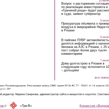
10 июля
Вопрос о расторжении соглаше
по реализации инвестпроекта в
«Грачиной роще» будет рассмо
в суде, заявил губернатор
9 июля
Прокуратура объявила о провер
воздуха в микрорайоне Недост
в Рязани
8 июля
В паблике ПУВР автомобилист
делятся информацией о наличи
бензина на АЗС в Рязани, с 25 
пост собрал более двух тысяч
комментариев
7 июля
Дому-долгострою в Рязани в
следующем году исполнится 10
– дольщики
все ново
ЭЛ № ФС 77 - 7826
1 от 14 апреля 20
овано Роскомнадзором. Реестровая запись СМИ: серия
(link sends e-mail)
om
. 18+
й редактор: Марина Смирнова, администратор сайта и аккаунтов в соцсетях: Светлан
Концессия «Водока
тов
(link is external)
«Три-В»