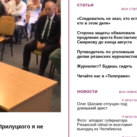
статьи
все ста
«Следователь не знал, кто ес
кто в этом деле»
Сторона защиты обжаловала
продление ареста Константин
Смирнову до конца августа
Путеводитель по уголовным
делам рязанских журналистов
Журналист? Будешь сидеть
Читайте нас в «Телеграме»
новости
все ново
6 августа
Олег Шалаев отпущен под
домашний арест
4 августа
Фото: аппарат губернатора
Рязанской области возглавил
рилуцкого я не
выходец из Челябинска