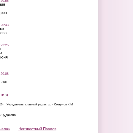
 20:55
ния
трен
 20:43
ке
оево
 23:25
ы
и
июня
 20:08
 лет
сти
20 г.
Учредитель, главный редактор - Смирнов К.М.
а Чудакова.
нала»
Неизвестный Павлов