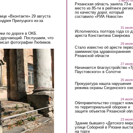
3 августа
Рязанская область заняла 73-е
место из 85-ти в рейтинге регио
по качеству дорог, который
ице «Вконтакте» 29 августа
составило «РИА Новости»
Андрея Прилуцкого из-за
31 июля
Исполнилось полтора года со д
ки по дороге в ОКБ.
ареста Константина Смирнова
удручающий. Послушаем, что
писал фотографии Любимов.
29 июля
Стало известно об аресте перво
замминистра здравоохранения
Рязанской области
27 июля
Начинается благоустройство «
Паустовского» в Солотче
25 июля
Прокуратура нашла нарушения
режима охраны Сегденского озе
24 июля
Облправительство создаст ком
по территориальной обороне и
защите объектов Рязанской обл
23 июля
Здание бывшего «Детского мир
улице Соборной в Рязани выст
на торги