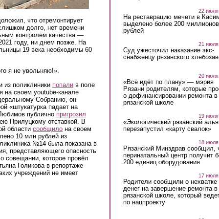
22 июля
На реставрацию мечети в Каси
доложил, что отремонтирует
выделено более 200 миллионов
слишком долго, нет времени
рублей
льным контролем качества —
021 году, ни днем позже. На
21 июля
льницы 19 века необходимы 60
Суд ужесточил наказание экс-
снабженцу рязанского хлебоза
го я не увольняю!».
20 июля
«Всё идёт по плану» — мэрия
и из поликлиники
попали
в поле
Рязани родителям, которые пр
 на своем youtube-канале
о дофинансировании ремонта в
деральному Собранию, он
рязанской школе
рой «штукатурка падает на
р Любимов публично
пригрозил
19 июля
ею Прилуцкому отставкой. В
«Экологический рязанский алья
перезапустил «карту свалок»
ой области
сообщило
на своем
лено 10 млн рублей из
18 июля
оликлиника №14 была показана в
Рязанский Минздрав сообщил, 
ия, представляющего опасность
перинатальный центр получит 
 о совещании, которое провёл
200 единиц оборудования
тьяна Голикова в репортаже
таких учреждений не имеет
17 июля
Родители сообщили о нехватке
денег на завершение ремонта в
рязанской школе, который веде
по нацпроекту