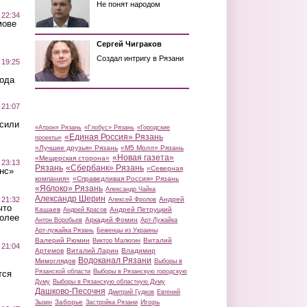
Не понят народом
 22:34
мове
Сергей Чиграков
Создал интригу в Рязани
 19:25
вода
 21:07
осили
«Атрон» Рязань
«Глобус» Рязань
«Городские
«Единая Россия» Рязань
проекты»
«Лучшие друзья» Рязань
«М5 Молл» Рязань
«Новая газета»
«Мещерская сторона»
 23:13
Рязань
«Сбербанк» Рязань
«Северная
нс»
компания»
«Справедливая Россия» Рязань
«Яблоко» Рязань
Александр Чайка
Александр Шерин
 21:32
Андрей
Алексей Фролов
что
Кашаев
Андрей Петруцкий
Андрей Красов
более
Аркадий Фомин
Антон Воробьев
Арт-Лужайка
Арт-лужайка Рязань
Беженцы из Украины
Валерий Рюмин
Виталий
Виктор Малюгин
 21:04
Артемов
Виталий Ларин
Владимир
Водоканал Рязани
Мимоглядов
Выборы в
Рязанской области
Выборы в Рязанскую городскую
тся
Думу
Выборы в Рязанскую областную Думу
Дашково-Песочня
Дмитрий Гудков
Евгений
Заборье
Игорь
Зызин
Застройка Рязани