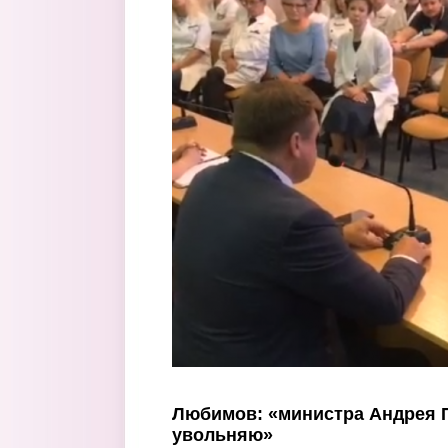
Перейти к основному содержанию
Любимов: «министра Андрея П
увольняю»