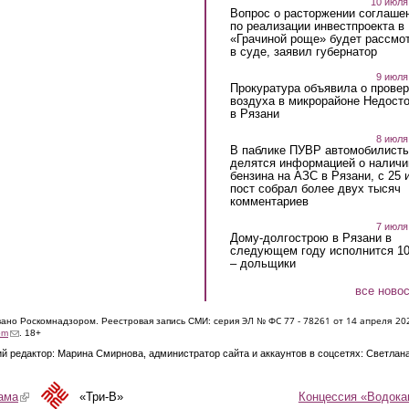
10 июля
Вопрос о расторжении соглаше
по реализации инвестпроекта в
«Грачиной роще» будет рассмо
в суде, заявил губернатор
9 июля
Прокуратура объявила о провер
воздуха в микрорайоне Недост
в Рязани
8 июля
В паблике ПУВР автомобилист
делятся информацией о наличи
бензина на АЗС в Рязани, с 25 
пост собрал более двух тысяч
комментариев
7 июля
Дому-долгострою в Рязани в
следующем году исполнится 10
– дольщики
все ново
ЭЛ № ФС 77 - 7826
1 от 14 апреля 20
овано Роскомнадзором. Реестровая запись СМИ: серия
(link sends e-mail)
om
. 18+
й редактор: Марина Смирнова, администратор сайта и аккаунтов в соцсетях: Светлан
Концессия «Водока
ама
(link is external)
«Три-В»