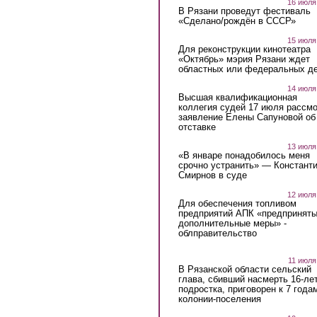
16 июля
В Рязани проведут фестиваль
«Сделано/рождён в СССР»
15 июля
Для реконструкции кинотеатра
«Октябрь» мэрия Рязани ждет
областных или федеральных де
14 июля
Высшая квалификационная
коллегия судей 17 июля рассмо
заявление Елены Сапуновой об
отставке
13 июля
«В январе понадобилось меня
срочно устранить» — Констант
Смирнов в суде
12 июля
Для обеспечения топливом
предприятий АПК «предпринят
дополнительные меры» -
облправительство
11 июля
В Рязанской области сельский
глава, сбивший насмерть 16-ле
подростка, приговорен к 7 года
колонии-поселения