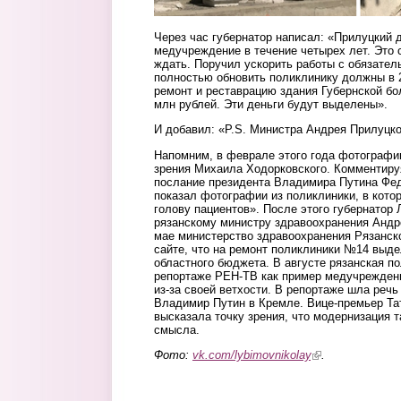
Через час губернатор написал: «Прилуцкий 
медучреждение в течение четырех лет. Это 
ждать. Поручил ускорить работы с обязате
полностью обновить поликлинику должны в 2
ремонт и реставрацию здания Губернской бо
млн рублей. Эти деньги будут выделены».
И добавил: «P.S. Министра Андрея Прилуцко
Напомним, в феврале этого года фотографи
зрения Михаила Ходорковского. Комментируя
послание президента Владимира Путина Фе
показал фотографии из поликлиники, в кото
голову пациентов». После этого губернато
рязанскому министру здравоохранения Андр
мае министерство здравоохранения Рязанск
сайте, что на ремонт поликлиники №14 выде
областного бюджета. В августе рязанская п
репортаже РЕН-ТВ как пример медучрежден
из-за своей ветхости. В репортаже шла речь
Владимир Путин в Кремле. Вице-премьер Та
высказала точку зрения, что модернизация 
смысла.
Фото:
vk.com/lybimovnikolay
(link is external)
.