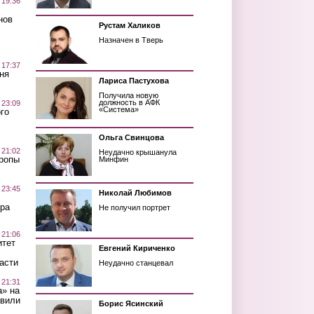
 19:36
нов
Рустам Халиков
Назначен в Тверь
 17:37
ня
Лариса Пастухова
Получила новую
должность в АФК
 23:09
«Система»
го
Ольга Свинцова
 21:02
Неудачно крышанула
Тропы
Минфин
 23:45
Николай Любимов
ра
Не получил портрет
 21:06
итет
Евгений Кириченко
асти
Неудачно станцевал
 21:31
а» на
авили
Борис Ясинский