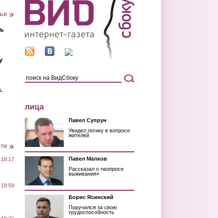
тьи
ть
у
.
лица
Павел Супрун
Увидел логику в вопросе
жителей
сти
Павел Малков
 18:17
Рассказал о «вопросе
выживания»
 18:59
Борис Ясинский
Поручился за свою
трудоспособность