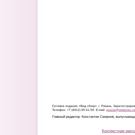
Сетевое издание «Вид сбоку», г. Рязань. Зарегистрир
Телефон: +7 (4912) 95-41-59. E-mail:
gazeta@vidsboku.c
Главный редактор: Константин Смирнов, выпускающи
Контекстная рекл