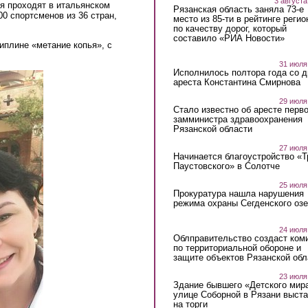
3 августа
я проходят в итальянском
Рязанская область заняла 73-е
00 спортсменов из 36 стран,
место из 85-ти в рейтинге регио
по качеству дорог, который
составило «РИА Новости»
иплине «метание копья», с
31 июля
Исполнилось полтора года со д
ареста Константина Смирнова
29 июля
Стало известно об аресте перво
замминистра здравоохранения
Рязанской области
27 июля
Начинается благоустройство «
Паустовского» в Солотче
25 июля
Прокуратура нашла нарушения
режима охраны Сегденского озе
24 июля
Облправительство создаст ком
по территориальной обороне и
защите объектов Рязанской обл
23 июля
Здание бывшего «Детского мир
улице Соборной в Рязани выст
на торги