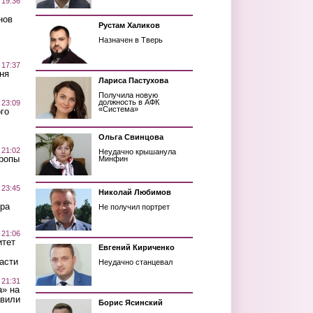
 19:36
нов
Рустам Халиков
Назначен в Тверь
 17:37
ня
Лариса Пастухова
Получила новую
должность в АФК
 23:09
«Система»
го
Ольга Свинцова
 21:02
Неудачно крышанула
Тропы
Минфин
 23:45
Николай Любимов
ра
Не получил портрет
 21:06
итет
Евгений Кириченко
асти
Неудачно станцевал
 21:31
а» на
авили
Борис Ясинский