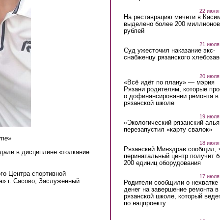
22 июля
На реставрацию мечети в Каси
выделено более 200 миллионов
рублей
21 июля
Суд ужесточил наказание экс-
снабженцу рязанского хлебоза
20 июля
«Всё идёт по плану» — мэрия
Рязани родителям, которые пр
о дофинансировании ремонта в
рязанской школе
19 июля
«Экологический рязанский алья
перезапустил «карту свалок»
кте»
18 июля
Рязанский Минздрав сообщил, 
дали в дисциплине «толкание
перинатальный центр получит 
200 единиц оборудования
го Центра спортивной
17 июля
» г. Сасово, Заслуженный
Родители сообщили о нехватке
денег на завершение ремонта в
рязанской школе, который веде
по нацпроекту