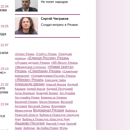
Не понят народом
 22:34
мове
Сергей Чиграков
Создал интригу в Рязани
 19:25
вода
 21:07
осили
«Атрон» Рязань
«Глобус» Рязань
«Городские
«Единая Россия» Рязань
проекты»
«Лучшие друзья» Рязань
«М5 Молл» Рязань
«Новая газета»
«Мещерская сторона»
 23:13
Рязань
«Сбербанк» Рязань
«Северная
нс»
компания»
«Справедливая Россия» Рязань
«Яблоко» Рязань
Александр Чайка
Александр Шерин
 21:32
Андрей
Алексей Фролов
что
Кашаев
Андрей Петруцкий
Андрей Красов
более
Аркадий Фомин
Антон Воробьев
Арт-Лужайка
Арт-лужайка Рязань
Беженцы из Украины
Валерий Рюмин
Виталий
Виктор Малюгин
 21:04
Артемов
Виталий Ларин
Владимир
Водоканал Рязани
Мимоглядов
Выборы в
Рязанской области
Выборы в Рязанскую городскую
тся
Думу
Выборы в Рязанскую областную Думу
Дашково-Песочня
Дмитрий Гудков
Евгений
Заборье
Игорь
Зызин
Застройка Рязани