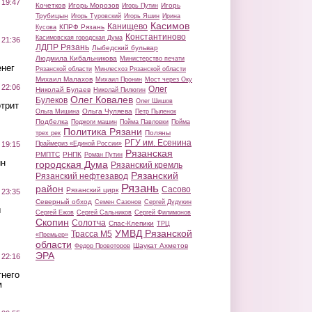
 19:47
Кочетков
Игорь Морозов
Игорь
Игорь Путин
Трубицын
Игорь Туровский
Игорь Яшин
Ирина
Касимов
Канищево
КПРФ Рязань
Кусова
Константиново
Касимовская городская Дума
 21:36
ЛДПР Рязань
Лыбедский бульвар
Людмила Кибальникова
Министерство печати
нег
Рязанской области
Минлесхоз Рязанской области
Михаил Малахов
Михаил Пронин
Мост через Оку
 22:06
Олег
Николай Булаев
Николай Пилюгин
Олег Ковалев
Булеков
Олег Шишов
трит
Ольга Чуляева
Ольга Мишина
Петр Пыленок
Подбелка
Поджоги машин
Пойма Павловки
Пойма
Политика Рязани
Поляны
трех рек
РГУ им. Есенина
Праймериз «Единой России»
 19:15
Рязанская
РМПТС
РНПК
Роман Путин
ин
городская Дума
Рязанский кремль
Рязанский
Рязанский нефтезавод
Рязань
район
Сасово
Рязанский цирк
 23:35
Северный обход
Семен Сазонов
Сергей Дудукин
ы
Сергей Ежов
Сергей Сальников
Сергей Филимонов
Скопин
Солотча
Спас-Клепики
ТРЦ
УМВД Рязанской
Трасса М5
«Премьер»
области
Шаукат Ахметов
Федор Провоторов
ЭРА
 22:16
тнего
м