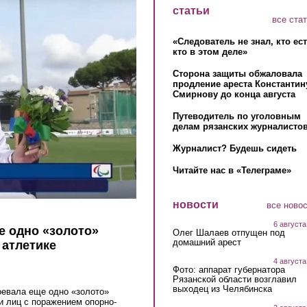
статьи
все ста
«Следователь не знал, кто ес
кто в этом деле»
Сторона защиты обжаловала
продление ареста Константин
Смирнову до конца августа
Путеводитель по уголовным
делам рязанских журналистов
Журналист? Будешь сидеть
Читайте нас в «Телеграме»
новости
все ново
6 августа
е одно «золото»
Олег Шалаев отпущен под
домашний арест
 атлетике
4 августа
Фото: аппарат губернатора
Рязанской области возглавил
выходец из Челябинска
оевала еще одно «золото»
и лиц с поражением опорно-