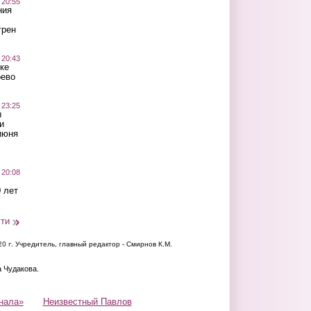
 20:55
ния
трен
 20:43
ке
оево
 23:25
ы
и
июня
 20:08
 лет
сти
20 г.
Учредитель, главный редактор - Смирнов К.М.
а Чудакова.
нала»
Неизвестный Павлов