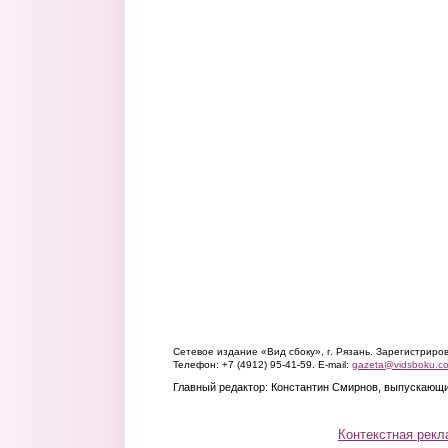
Сетевое издание «Вид сбоку», г. Рязань. Зарегистрир
Телефон: +7 (4912) 95-41-59. E-mail:
gazeta@vidsboku.c
Главный редактор: Константин Смирнов, выпускающи
Контекстная рекл