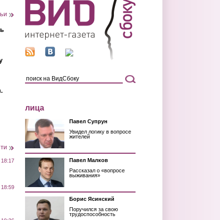
тьи
ть
у
.
лица
Павел Супрун
Увидел логику в вопросе
жителей
сти
Павел Малков
 18:17
Рассказал о «вопросе
выживания»
 18:59
Борис Ясинский
Поручился за свою
трудоспособность