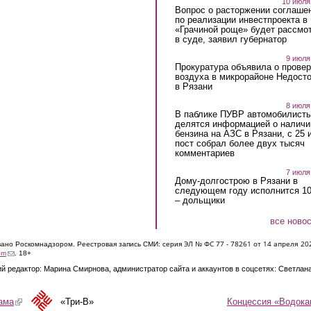
10 июля
Вопрос о расторжении соглаше
по реализации инвестпроекта в
«Грачиной роще» будет рассмо
в суде, заявил губернатор
9 июля
Прокуратура объявила о провер
воздуха в микрорайоне Недост
в Рязани
8 июля
В паблике ПУВР автомобилист
делятся информацией о наличи
бензина на АЗС в Рязани, с 25 
пост собрал более двух тысяч
комментариев
7 июля
Дому-долгострою в Рязани в
следующем году исполнится 10
– дольщики
все ново
ЭЛ № ФС 77 - 7826
1 от 14 апреля 20
овано Роскомнадзором. Реестровая запись СМИ: серия
(link sends e-mail)
om
. 18+
й редактор: Марина Смирнова, администратор сайта и аккаунтов в соцсетях: Светлан
Концессия «Водока
ама
(link is external)
«Три-В»