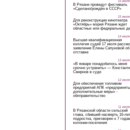
16 июля
В Рязани проведут фестиваль
«Сделано/рождён в СССР»
15 июля
Для реконструкции кинотеатра
«Октябрь» мэрия Рязани ждет
областных или федеральных де
14 июля
Высшая квалификационная
коллегия судей 17 июля рассмо
заявление Елены Сапуновой об
отставке
13 июля
«В январе понадобилось меня
срочно устранить» — Констант
Смирнов в суде
12 июля
Для обеспечения топливом
предприятий АПК «предпринят
дополнительные меры» -
облправительство
11 июля
В Рязанской области сельский
глава, сбивший насмерть 16-ле
подростка, приговорен к 7 года
колонии-поселения