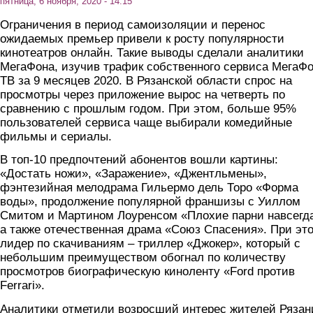
пятница, 6 ноября, 2020 - 14:15
Ограничения в период самоизоляции и перенос
ожидаемых премьер привели к росту популярности
кинотеатров онлайн. Такие выводы сделали аналитики
МегаФона, изучив трафик собственного сервиса МегаФ
ТВ за 9 месяцев 2020. В Рязанской области спрос на
просмотры через приложение вырос на четверть по
сравнению с прошлым годом. При этом, больше 95%
пользователей сервиса чаще выбирали комедийные
фильмы и сериалы.
В топ-10 предпочтений абонентов вошли картины:
«Достать ножи», «Заражение», «Джентльмены»,
фэнтезийная мелодрама Гильермо дель Торо «Форма
воды», продолжение популярной франшизы с Уиллом
Смитом и Мартином Лоуренсом «Плохие парни навсегд
а также отечественная драма «Союз Спасения». При эт
лидер по скачиваниям – триллер «Джокер», который с
небольшим преимуществом обогнал по количеству
просмотров биографическую киноленту «Ford против
Ferrari».
Аналитики отметили возросший интерес жителей Рязан