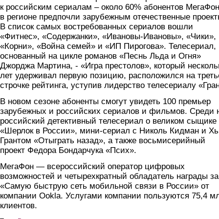
к российским сериалам – около 60% абонентов МегаФо
в регионе предпочли зарубежным отечественные проект
В список самых востребованных сериалов вошли
«Фитнес», «Содержанки», «Ивановы-Ивановы», «Чики»,
«Корни», «Война семей» и «ИП Пирогова». Телесериал,
основанный на цикле романов «Песнь Льда и Огня»
Джорджа Мартина, - «Игра престолов», который несколь
лет удерживал первую позицию, расположился на треть
строчке рейтинга, уступив лидерство телесериалу «Гра
В новом сезоне абоненты смогут увидеть 100 премьер
зарубежных и российских сериалов и фильмов. Среди 
российский детективный телесериал о великом сыщике
«Шерлок в Росcии», мини-сериал с Николь Кидман и Х
Грантом «Отыграть назад», а также восьмисерийный
проект Федора Бондарчука «Псих».
МегаФон — всероссийский оператор цифровых
возможностей и четырехкратный обладатель награды за
«Самую быструю сеть мобильной связи в России» от
компании Ookla. Услугами компании пользуются 75,4 м
клиентов.