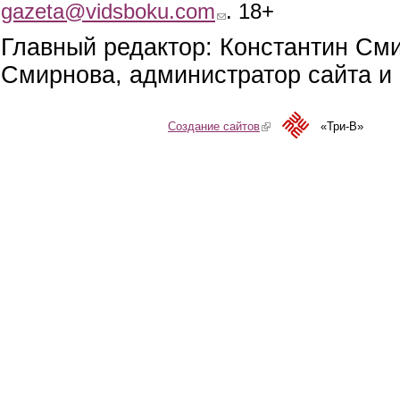
gazeta@vidsboku.com
(link sends e-mail)
. 18+
Главный редактор: Константин См
Смирнова, администратор сайта и 
Создание сайтов
(link is external)
«Три-В»