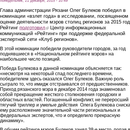
понедельник, 21 декабря, 2015 - 10:49
Глава администрации Рязани Олег Булеков победил в
номинации «взлет года» в исследовании, посвященном
оценке деятельности мэров столиц регионов за 2015 год
Рейтинг
подготовил
(link is external)
Центр информационных
коммуникаций «Рейтинг» при поддержке федеральной
экспертной сети «Клуб регионов».
В этой номинации победили руководители городов, за год
поднявшиеся в «Национальном рейтинге мэров» на
наибольшее число позиций.
Победа Булекова в данной номинации объясняется так:
«несмотря на некоторый спад последнего времени,
победителем здесь оказался Олег Булеков. Важную роль
сыграло то, что имидж отстраивался от предшественников.
Приход рязанского мэра в декабре 2014 года знаменовал
собой прекращение жесткого столкновения городских и
областных властей. Погашенный конфликт, не переросший 
тягучий триллер и умелые действия Олега Булекова сниск
ему расположение значительной части региональных и
федеральных экспертов, что и определило прекрасную
динамику».
В общем рейтинге мэров Булеков занял 38-е место, попав 