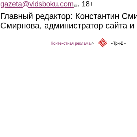
gazeta@vidsboku.com
(link sends e-mail)
. 18+
Главный редактор: Константин См
Смирнова, администратор сайта и 
Контекстная реклама
(link is external)
«Три-В»