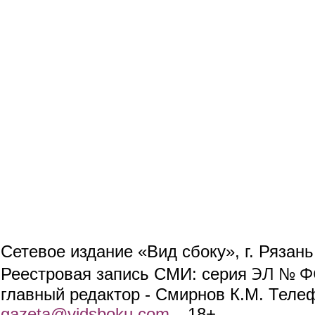
Сетевое издание «Вид сбоку», г. Рязан
ЭЛ № ФС
Реестровая запись СМИ: серия
главный редактор - Смирнов К.М. Телефо
gazeta@vidsboku.com
(link sends e-mail)
. 18+