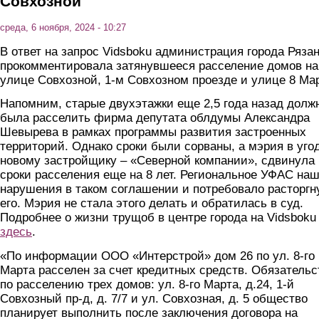
Совхозной
среда, 6 ноября, 2024 - 10:27
В ответ на запрос Vidsboku администрация города Ряза
прокомментировала затянувшееся расселение домов на
улице Совхозной, 1-м Совхозном проезде и улице 8 Ма
Напомним, старые двухэтажки еще 2,5 года назад долж
была расселить фирма депутата облдумы Александра
Шевырева в рамках программы развития застроенных
территорий. Однако сроки были сорваны, а мэрия в уго
новому застройщику – «Северной компании», сдвинула
сроки расселения еще на 8 лет. Региональное УФАС на
нарушения в таком соглашении и потребовало расторгн
его. Мэрия не стала этого делать и обратилась в суд.
Подробнее о жизни трущоб в центре города на Vidsboku
здесь
.
«По информации ООО «Интерстрой» дом 26 по ул. 8-го
Марта расселен за счет кредитных средств. Обязательс
по расселению трех домов: ул. 8-го Марта, д.24, 1-й
Совхозный пр-д, д. 7/7 и ул. Совхозная, д. 5 общество
планирует выполнить после заключения договора на