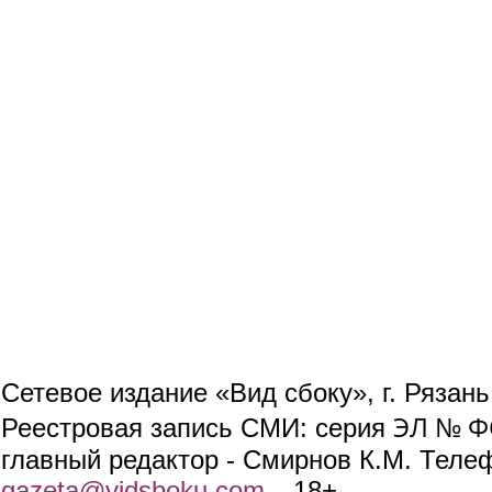
Сетевое издание «Вид сбоку», г. Рязан
ЭЛ № ФС
Реестровая запись СМИ: серия
главный редактор - Смирнов К.М. Телефо
gazeta@vidsboku.com
(link sends e-mail)
. 18+