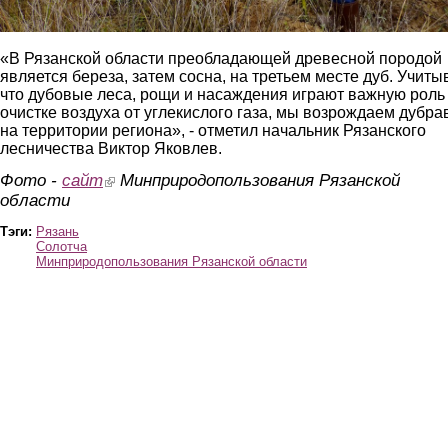
«В Рязанской области преобладающей древесной породой
является береза, затем сосна, на третьем месте дуб. Учиты
что дубовые леса, рощи и насаждения играют важную роль
очистке воздуха от углекислого газа, мы возрождаем дубра
на территории региона», - отметил начальник Рязанского
лесничества Виктор Яковлев.
Фото -
сайт
(link is external)
Минприродопользования Рязанской
области
Тэги:
Рязань
Солотча
Минприродопользования Рязанской области