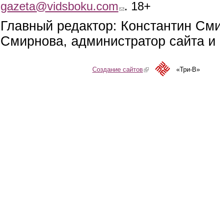
gazeta@vidsboku.com
(link sends e-mail)
. 18+
Главный редактор: Константин См
Смирнова, администратор сайта и 
Создание сайтов
(link is external)
«Три-В»