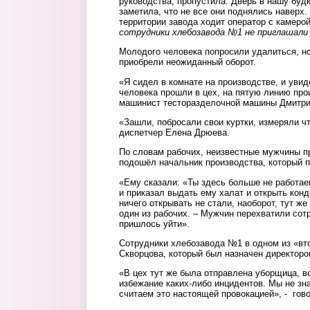
руководства, пропустила. Дверь в нашу будк
заметила, что не все они поднялись наверх.
территории завода ходит оператор с камерой
сотрудники хлебозавода №1 не приглашали 
Молодого человека попросили удалиться, н
приобрели неожиданный оборот.
«Я сидел в комнате на производстве, и увид
человека прошли в цех, на пятую линию про
машинист тесторазделочной машины Дмитр
«Зашли, побросали свои куртки, измеряли чт
диспетчер Елена Дрюева.
По словам рабочих, неизвестные мужчины п
подошёл начальник производства, который п
«Ему сказали: «Ты здесь больше не работае
и приказал выдать ему халат и открыть конд
ничего открывать не стали, наоборот, тут же
один из рабочих. – Мужчин перехватили сот
пришлось уйти».
Сотрудники хлебозавода №1 в одном из «вт
Скворцова, который был назначен директор
«В цех тут же была отправлена уборщица, в
избежание каких-либо инцидентов. Мы не зна
считаем это настоящей провокацией», - гово