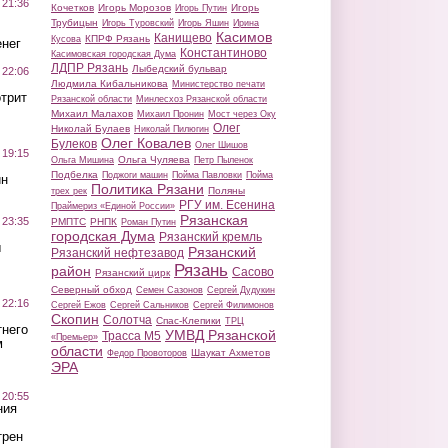
 21:36
Кочетков
Игорь Морозов
Игорь
Игорь Путин
Трубицын
Игорь Туровский
Игорь Яшин
Ирина
Касимов
Канищево
КПРФ Рязань
Кусова
нег
Константиново
Касимовская городская Дума
ЛДПР Рязань
Лыбедский бульвар
 22:06
Людмила Кибальникова
Министерство печати
трит
Рязанской области
Минлесхоз Рязанской области
Михаил Малахов
Михаил Пронин
Мост через Оку
Олег
Николай Булаев
Николай Пилюгин
Олег Ковалев
Булеков
Олег Шишов
 19:15
Ольга Чуляева
Ольга Мишина
Петр Пыленок
Подбелка
Поджоги машин
Пойма Павловки
Пойма
ин
Политика Рязани
Поляны
трех рек
РГУ им. Есенина
Праймериз «Единой России»
Рязанская
 23:35
РМПТС
РНПК
Роман Путин
городская Дума
Рязанский кремль
ы
Рязанский
Рязанский нефтезавод
Рязань
район
Сасово
Рязанский цирк
Северный обход
Семен Сазонов
Сергей Дудукин
 22:16
Сергей Ежов
Сергей Сальников
Сергей Филимонов
Скопин
Солотча
Спас-Клепики
ТРЦ
тнего
УМВД Рязанской
Трасса М5
«Премьер»
м
области
Шаукат Ахметов
Федор Провоторов
ЭРА
 20:55
ния
трен