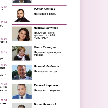
 17:37
Рустам Халиков
ня
Назначен в Тверь
 23:09
го
Лариса Пастухова
Получила новую
должность в АФК
«Система»
 21:02
Тропы
Ольга Свинцова
 23:45
Неудачно крышанула
Минфин
ра
 21:06
Николай Любимов
итет
Не получил портрет
асти
 21:31
Евгений Кириченко
а» на
авили
Неудачно станцевал
 22:34
мове
Борис Ясинский