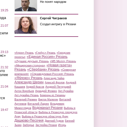
Не понят народом
 19:25
вода
Сергей Чиграков
Создал интригу в Рязани
 21:07
осили
 23:13
«Атрон» Рязань
«Глобус» Рязань
«Городские
нс»
«Единая Россия» Рязань
проекты»
«Лучшие друзья» Рязань
«М5 Молл» Рязань
«Новая газета»
«Мещерская сторона»
 21:32
Рязань
«Сбербанк» Рязань
«Северная
что
компания»
«Справедливая Россия» Рязань
более
«Яблоко» Рязань
Александр Чайка
Александр Шерин
Андрей
Алексей Фролов
 21:04
Кашаев
Андрей Петруцкий
Андрей Красов
Аркадий Фомин
Антон Воробьев
Арт-Лужайка
Арт-лужайка Рязань
Беженцы из Украины
тся
Валерий Рюмин
Виталий
Виктор Малюгин
Артемов
Виталий Ларин
Владимир
Водоканал Рязани
Мимоглядов
Выборы в
 19:47
Рязанской области
Выборы в Рязанскую городскую
Думу
Выборы в Рязанскую областную Думу
Дашково-Песочня
Дмитрий Гудков
Евгений
Заборье
Игорь
Зызин
Застройка Рязани