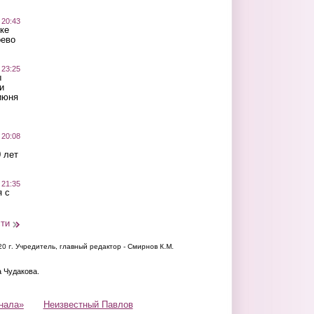
 20:43
ке
оево
 23:25
ы
и
июня
 20:08
 лет
 21:35
 с
сти
20 г.
Учредитель, главный редактор - Смирнов К.М.
а Чудакова.
нала»
Неизвестный Павлов