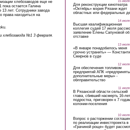
15 июля
низации хлебозаводов еще не
Для реконструкции кинотеатра
 пока остается Галина
«Октябрь» мэрия Рязани ждет
 13 лет. Сотрудники завода
областных или федеральных де
го права находиться на
14 июля
Высшая квалификационная
oku.
коллегия судей 17 июля рассмо
заявление Елены Сапуновой об
 хлебозавода №1 3 февраля.
отставке
13 июля
«В январе понадобилось меня
срочно устранить» — Констант
Смирнов в суде
12 июля
Для обеспечения топливом
предприятий АПК «предпринят
дополнительные меры» -
облправительство
11 июля
В Рязанской области сельский
глава, сбивший насмерть 16-ле
подростка, приговорен к 7 года
колонии-поселения
10 июля
Вопрос о расторжении соглаше
по реализации инвестпроекта в
«Грачиной роще» будет рассмо