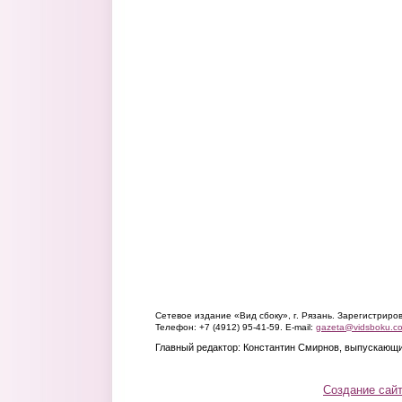
Сетевое издание «Вид сбоку», г. Рязань. Зарегистрир
Телефон: +7 (4912) 95-41-59. E-mail:
gazeta@vidsboku.c
Главный редактор: Константин Смирнов, выпускающи
Создание сай