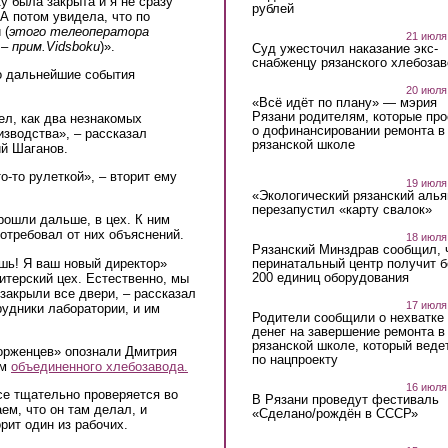
у была закрыта и я не сразу
рублей
 А потом увидела, что по
 (
этого телеоператора
21 июля
– прим.Vidsboku
)».
Суд ужесточил наказание экс-
снабженцу рязанского хлебоза
о дальнейшие события
20 июля
«Всё идёт по плану» — мэрия
Рязани родителям, которые пр
ел, как два незнакомых
о дофинансировании ремонта в
изводства», – рассказал
рязанской школе
ий Шаганов.
о-то рулеткой», – вторит ему
19 июля
«Экологический рязанский алья
перезапустил «карту свалок»
рошли дальше, в цех. К ним
отребовал от них объяснений.
18 июля
Рязанский Минздрав сообщил, 
перинатальный центр получит 
шь! Я ваш новый директор»
200 единиц оборудования
итерский цех. Естественно, мы
 закрыли все двери, – рассказал
17 июля
рудники лаборатории, и им
Родители сообщили о нехватке
денег на завершение ремонта в
рязанской школе, который веде
орженцев» опознали Дмитрия
по нацпроекту
ом
объединенного хлебозавода.
16 июля
се тщательно проверяется во
В Рязани проведут фестиваль
ем, что он там делал, и
«Сделано/рождён в СССР»
рит один из рабочих.