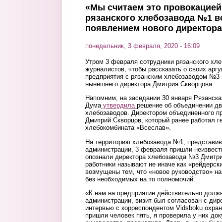
«Мы считаем это провокацией
рязанского хлебозавода №1 
появлением нового директора
понедельник, 3 февраля, 2020 - 16:09
Утром 3 февраля сотрудники рязанского хл
журналистов, чтобы рассказать о своих арг
предприятия с рязанским хлебозаводом №3 
нынешнего директора Дмитрия Скворцова.
Напомним, на заседании 30 января Рязанска
Дума
утвердила
решение об объединении д
хлебозаводов. Директором объединенного п
Дмитрий Скворцов, который ранее работал г
хлебокомбината «Всеслав».
На территорию хлебозавода №1, представив
администрации, 3 февраля пришли неизвест
опознали директора хлебозавода №3 Дмитри
работники называют не иначе как «рейдерски
возмущены тем, что «новое руководство» наг
без необходимых на то полномочий.
«К нам на предприятие действительно долж
администрации, визит был согласован с дире
интервью с корреспондентом Vidsboku охран
пришли человек пять, я проверила у них до