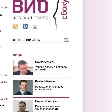
тьи
ть
у
.
лица
Павел Супрун
Увидел логику в вопросе
жителей
сти
Павел Малков
 18:59
Рассказал о «вопросе
выживания»
 19:36
Борис Ясинский
нов
Поручился за свою
трудоспособность