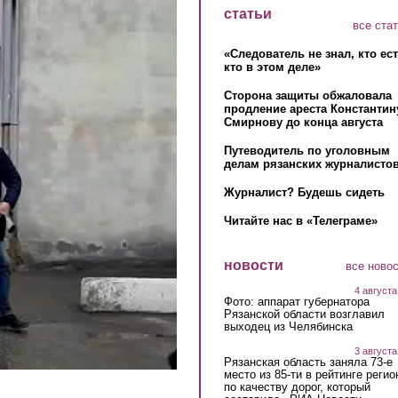
статьи
все ста
«Следователь не знал, кто ес
кто в этом деле»
Сторона защиты обжаловала
продление ареста Константин
Смирнову до конца августа
Путеводитель по уголовным
делам рязанских журналистов
Журналист? Будешь сидеть
Читайте нас в «Телеграме»
новости
все ново
4 августа
Фото: аппарат губернатора
Рязанской области возглавил
выходец из Челябинска
3 августа
Рязанская область заняла 73-е
место из 85-ти в рейтинге регио
по качеству дорог, который