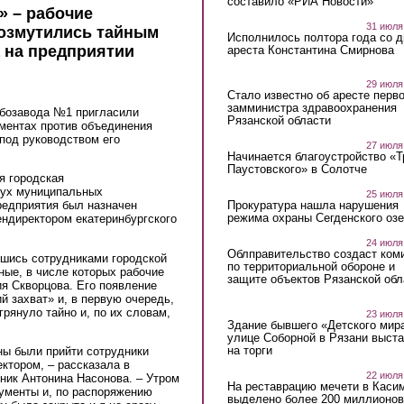
составило «РИА Новости»
» – рабочие
31 июля
возмутились тайным
Исполнилось полтора года со д
 на предприятии
ареста Константина Смирнова
29 июля
Стало известно об аресте перво
замминистра здравоохранения
ебозавода №1 пригласили
Рязанской области
ументах против объединения
под руководством его
27 июля
Начинается благоустройство «
Паустовского» в Солотче
я городская
вух муниципальных
25 июля
Прокуратура нашла нарушения
редприятия был назначен
режима охраны Сегденского озе
ендиректором екатеринбургского
24 июля
Облправительство создаст ком
шись сотрудниками городской
по территориальной обороне и
ные, в числе которых рабочие
защите объектов Рязанской обл
я Скворцова. Его появление
й захват» и, в первую очередь,
рянуло тайно и, по их словам,
23 июля
Здание бывшего «Детского мир
улице Соборной в Рязани выст
на торги
ны были прийти сотрудники
ктором, – рассказала в
22 июля
ник Антонина Насонова. – Утром
На реставрацию мечети в Каси
кументы и, по распоряжению
выделено более 200 миллионов