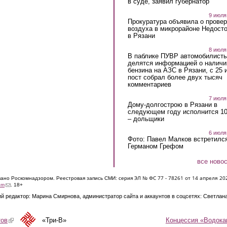
в суде, заявил губернатор
9 июля
Прокуратура объявила о провер
воздуха в микрорайоне Недост
в Рязани
8 июля
В паблике ПУВР автомобилист
делятся информацией о наличи
бензина на АЗС в Рязани, с 25 
пост собрал более двух тысяч
комментариев
7 июля
Дому-долгострою в Рязани в
следующем году исполнится 10
– дольщики
6 июля
Фото: Павел Малков встретился
Германом Грефом
все ново
ЭЛ № ФС 77 - 7826
1 от 14 апреля 20
овано Роскомнадзором. Реестровая запись СМИ: серия
(link sends e-mail)
om
. 18+
й редактор: Марина Смирнова, администратор сайта и аккаунтов в соцсетях: Светлан
Концессия «Водока
тов
(link is external)
«Три-В»