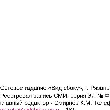
Сетевое издание «Вид сбоку», г. Рязан
ЭЛ № ФС
Реестровая запись СМИ: серия
главный редактор - Смирнов К.М. Телефо
gazeta@vidsboku.com
(link sends e-mail)
. 18+