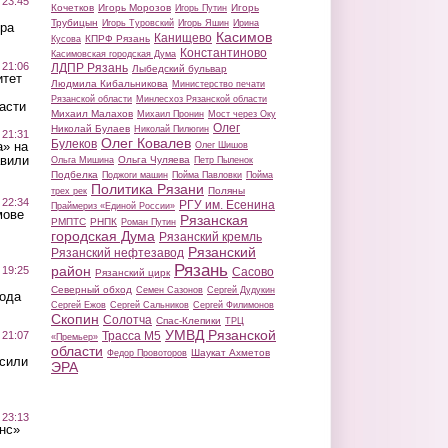
 23:45
Кочетков
Игорь Морозов
Игорь
Игорь Путин
Трубицын
Игорь Туровский
Игорь Яшин
Ирина
ра
Касимов
Канищево
КПРФ Рязань
Кусова
Константиново
Касимовская городская Дума
 21:06
ЛДПР Рязань
Лыбедский бульвар
итет
Людмила Кибальникова
Министерство печати
Рязанской области
Минлесхоз Рязанской области
асти
Михаил Малахов
Михаил Пронин
Мост через Оку
Олег
Николай Булаев
Николай Пилюгин
 21:31
Олег Ковалев
Булеков
а» на
Олег Шишов
авили
Ольга Чуляева
Ольга Мишина
Петр Пыленок
Подбелка
Поджоги машин
Пойма Павловки
Пойма
Политика Рязани
Поляны
трех рек
 22:34
РГУ им. Есенина
Праймериз «Единой России»
мове
Рязанская
РМПТС
РНПК
Роман Путин
городская Дума
Рязанский кремль
Рязанский
Рязанский нефтезавод
Рязань
район
 19:25
Сасово
Рязанский цирк
Северный обход
Семен Сазонов
Сергей Дудукин
вода
Сергей Ежов
Сергей Сальников
Сергей Филимонов
Скопин
Солотча
Спас-Клепики
ТРЦ
УМВД Рязанской
 21:07
Трасса М5
«Премьер»
области
Шаукат Ахметов
Федор Провоторов
осили
ЭРА
 23:13
нс»