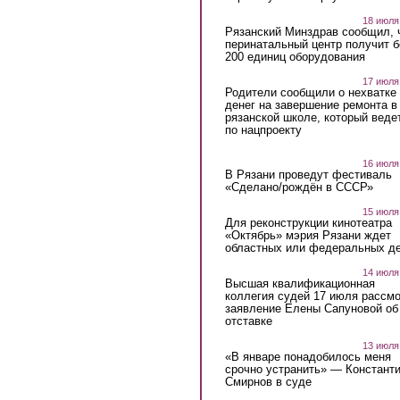
18 июля
Рязанский Минздрав сообщил, 
перинатальный центр получит 
200 единиц оборудования
17 июля
Родители сообщили о нехватке
денег на завершение ремонта в
рязанской школе, который веде
по нацпроекту
16 июля
В Рязани проведут фестиваль
«Сделано/рождён в СССР»
15 июля
Для реконструкции кинотеатра
«Октябрь» мэрия Рязани ждет
областных или федеральных де
14 июля
Высшая квалификационная
коллегия судей 17 июля рассмо
заявление Елены Сапуновой об
отставке
13 июля
«В январе понадобилось меня
срочно устранить» — Констант
Смирнов в суде