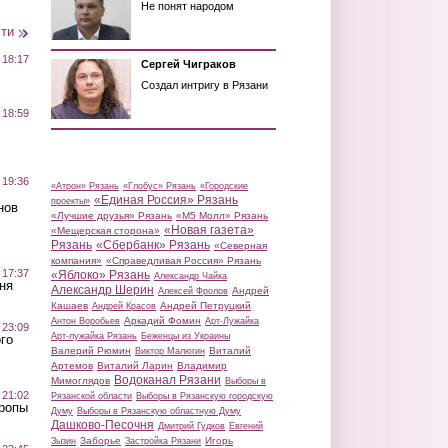
Не понят народом
сти
 18:17
Сергей Чиграков
Создал интригу в Рязани
 18:59
 19:36
«Атрон» Рязань
«Глобус» Рязань
«Городские
«Единая Россия» Рязань
проекты»
нов
«Лучшие друзья» Рязань
«М5 Молл» Рязань
«Новая газета»
«Мещерская сторона»
Рязань
«Сбербанк» Рязань
«Северная
компания»
«Справедливая Россия» Рязань
 17:37
«Яблоко» Рязань
Александр Чайка
ня
Александр Шерин
Андрей
Алексей Фролов
Кашаев
Андрей Петруцкий
Андрей Красов
Аркадий Фомин
Антон Воробьев
Арт-Лужайка
 23:09
Арт-лужайка Рязань
Беженцы из Украины
го
Валерий Рюмин
Виталий
Виктор Малюгин
Артемов
Виталий Ларин
Владимир
Водоканал Рязани
Мимоглядов
Выборы в
 21:02
Рязанской области
Выборы в Рязанскую городскую
Тропы
Думу
Выборы в Рязанскую областную Думу
Дашково-Песочня
Дмитрий Гудков
Евгений
Заборье
Игорь
Зызин
Застройка Рязани