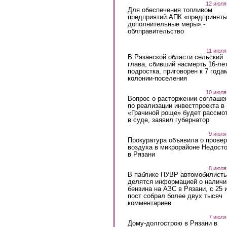
12 июля
Для обеспечения топливом
предприятий АПК «предпринят
дополнительные меры» -
облправительство
11 июля
В Рязанской области сельский
глава, сбивший насмерть 16-ле
подростка, приговорен к 7 года
колонии-поселения
10 июля
Вопрос о расторжении соглаше
по реализации инвестпроекта в
«Грачиной роще» будет рассмо
в суде, заявил губернатор
9 июля
Прокуратура объявила о провер
воздуха в микрорайоне Недост
в Рязани
8 июля
В паблике ПУВР автомобилист
делятся информацией о наличи
бензина на АЗС в Рязани, с 25 
пост собрал более двух тысяч
комментариев
7 июля
Дому-долгострою в Рязани в