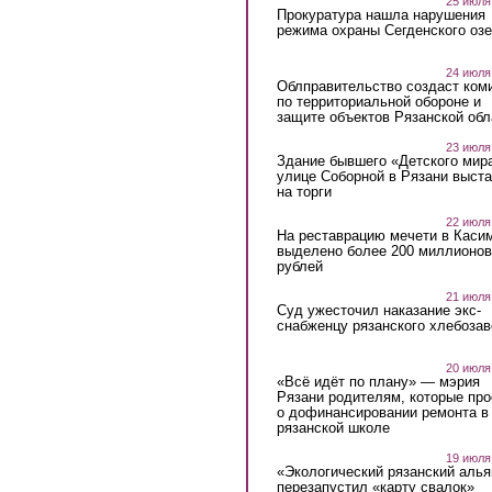
25 июля
Прокуратура нашла нарушения
режима охраны Сегденского озе
24 июля
Облправительство создаст ком
по территориальной обороне и
защите объектов Рязанской обл
23 июля
Здание бывшего «Детского мир
улице Соборной в Рязани выст
на торги
22 июля
На реставрацию мечети в Каси
выделено более 200 миллионов
рублей
21 июля
Суд ужесточил наказание экс-
снабженцу рязанского хлебоза
20 июля
«Всё идёт по плану» — мэрия
Рязани родителям, которые пр
о дофинансировании ремонта в
рязанской школе
19 июля
«Экологический рязанский алья
перезапустил «карту свалок»