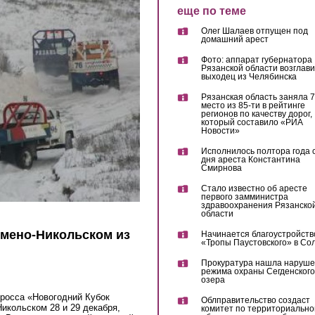
еще по теме
Олег Шалаев отпущен под
домашний арест
Фото: аппарат губернатора
Рязанской области возглав
выходец из Челябинска
Рязанская область заняла 7
место из 85-ти в рейтинге
регионов по качеству дорог,
который составило «РИА
Новости»
Исполнилось полтора года 
дня ареста Константина
Смирнова
Стало известно об аресте
первого замминистра
здравоохранения Рязанско
области
емено-Никольском из
Начинается благоустройств
«Тропы Паустовского» в Со
Прокуратура нашла наруш
режима охраны Сегденского
озера
кросса «Новогодний Кубок
Облправительство создаст
Никольском 28 и 29 декабря,
комитет по территориально