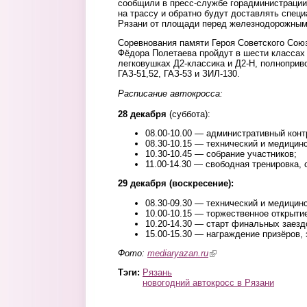
сообщили в пресс-службе горадминистрации
на трассу и обратно будут доставлять спец
Рязани от площади перед железнодорожным 
Соревнования памяти Героя Советского Союз
Фёдора Полетаева пройдут в шести классах
легковушках Д2-классика и Д2-Н, полноприв
ГАЗ-51,52, ГАЗ-53 и ЗИЛ-130.
Расписание автокросса:
28 декабря
(суббота):
08.00-10.00 — административный конт
08.30-10.15 — технический и медицинс
10.30-10.45 — собрание участников;
11.00-14.30 — свободная тренировка, 
29 декабря (воскресение):
08.30-09.30 — технический и медицинс
10.00-10.15 — торжественное открыти
10.20-14.30 — старт финальных заезд
15.00-15.30 — награждение призёров,
Фото:
mediaryazan.ru
(link is external)
Тэги:
Рязань
новогодний автокросс в Рязани