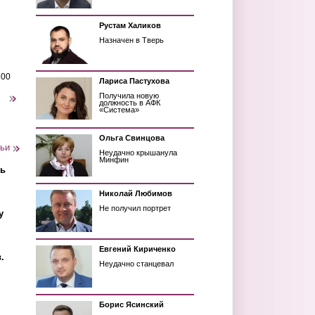
Рустам Халиков
Назначен в Тверь
200
Лариса Пастухова
Получила новую
следующая ›
должность в АФК
«Система»
Ольга Свинцова
тьи
Неудачно крышанула
Минфин
ть
Николай Любимов
Не получил портрет
у
Евгений Кириченко
.
Неудачно станцевал
Борис Ясинский