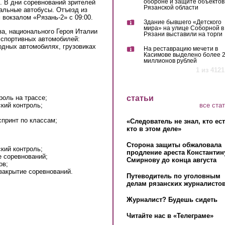
обороне и защите объектов
. В дни соревнований зрителей
Рязанской области
иальные автобусы. Отъезд из
вокзалом «Рязань-2» с 09:00.
Здание бывшего «Детского
мира» на улице Соборной в
а, национального Героя Италии
Рязани выставили на торги
 спортивных автомобилей:
одных автомобилях, грузовиках
На реставрацию мечети в
Касимове выделено более 
миллионов рублей
1 из 4121
роль на трассе;
статьи
все ста
кий контроль;
спринт по классам;
«Следователь не знал, кто ес
кто в этом деле»
Сторона защиты обжаловала
кий контроль;
продление ареста Константин
е соревнований;
Смирнову до конца августа
ов;
 закрытие соревнований.
Путеводитель по уголовным
делам рязанских журналистов
Журналист? Будешь сидеть
Читайте нас в «Телеграме»