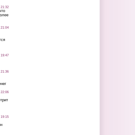
 21:32
что
более
 21:04
тся
 19:47
 21:36
нег
 22:06
трит
 19:15
ин