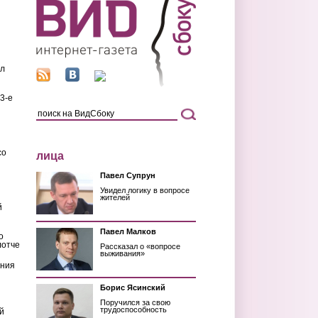
ил
3-е
со
лица
Павел Супрун
Увидел логику в вопросе
жителей
й
Павел Малков
о
лотче
Рассказал о «вопросе
выживания»
ения
Борис Ясинский
Поручился за свою
трудоспособность
й