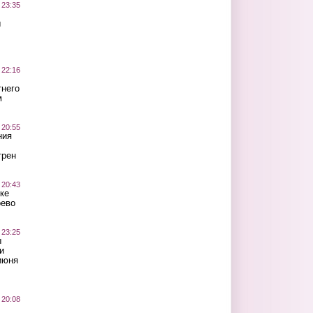
 23:35
ы
 22:16
тнего
м
 20:55
ния
трен
 20:43
ке
оево
 23:25
ы
и
июня
 20:08