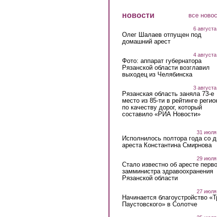
новости
все ново
6 августа
Олег Шалаев отпущен под
домашний арест
4 августа
Фото: аппарат губернатора
Рязанской области возглавил
выходец из Челябинска
3 августа
Рязанская область заняла 73-е
место из 85-ти в рейтинге регио
по качеству дорог, который
составило «РИА Новости»
31 июля
Исполнилось полтора года со д
ареста Константина Смирнова
29 июля
Стало известно об аресте перво
замминистра здравоохранения
Рязанской области
27 июля
Начинается благоустройство «
Паустовского» в Солотче