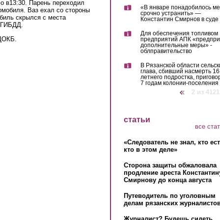
о в13:30. Парень переходил
«В январе понадобилось м
омобиля. Ваз ехал со стороны
срочно устранить» —
биль скрылся с места
Константин Смирнов в суде
 ГИБДД.
Для обеспечения топливом
ДОКБ.
предприятий АПК «предпр
дополнительные меры» -
облправительство
В Рязанской области сельск
глава, сбивший насмерть 16
летнего подростка, пригово
7 годам колонии-поселения
‹ предыдущая
2 из 4121
статьи
все ста
«Следователь не знал, кто ес
кто в этом деле»
Сторона защиты обжаловала
продление ареста Константин
Смирнову до конца августа
Путеводитель по уголовным
делам рязанских журналистов
Журналист? Будешь сидеть