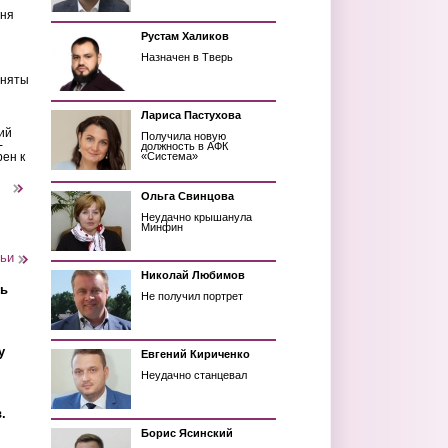
еня
Рустам Халиков
Назначен в Тверь
иняты
Лариса Пастухова
ий
Получила новую
-
должность в АФК
рен к
«Система»
следующая ›
Ольга Свинцова
Неудачно крышанула
Минфин
тьи
Николай Любимов
ть
Не получил портрет
у
Евгений Кириченко
Неудачно станцевал
.
Борис Ясинский