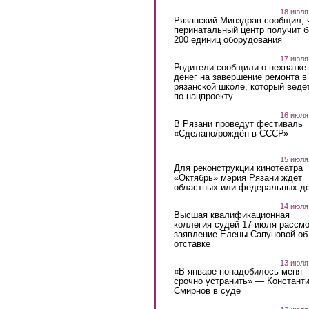
18 июля
Рязанский Минздрав сообщил, 
перинатальный центр получит 
200 единиц оборудования
17 июля
Родители сообщили о нехватке
денег на завершение ремонта в
рязанской школе, который веде
по нацпроекту
16 июля
В Рязани проведут фестиваль
«Сделано/рождён в СССР»
15 июля
Для реконструкции кинотеатра
«Октябрь» мэрия Рязани ждет
областных или федеральных де
14 июля
Высшая квалификационная
коллегия судей 17 июля рассмо
заявление Елены Сапуновой об
отставке
13 июля
«В январе понадобилось меня
срочно устранить» — Констант
Смирнов в суде