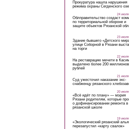
Прокуратура нашла нарушения
режима охраны Сегденского озе
24 июля
Облправительство создаст ком
по территориальной обороне и
защите объектов Рязанской обл
23 июля
Здание бывшего «Детского мир
улице Соборной в Рязани выст
на торги
22 июля
На реставрацию мечети в Каси
выделено более 200 миллионов
рублей
21 июля
Суд ужесточил наказание экс-
снабженцу рязанского хлебоза
20 июля
«Всё идёт по плану» — мэрия
Рязани родителям, которые пр
о дофинансировании ремонта в
рязанской школе
19 июля
«Экологический рязанский алья
перезапустил «карту свалок»