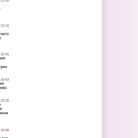
 23:35
ы
 22:16
тнего
м
 20:55
ния
трен
 20:43
ке
оево
 23:25
ы
и
июня
 20:08