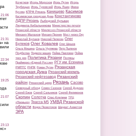
Кочетков
Игорь Морозов
Игорь
Игорь Путин
ра
Трубицын
Игорь Туровский
Игорь Яшин
Ирина
Касимов
Канищево
КПРФ Рязань
Кусова
 21:06
Константиново
Касимовская городская Дума
итет
ЛДПР Рязань
Лыбедский бульвар
Людмила Кибальникова
Министерство печати
асти
Рязанской области
Минлесхоз Рязанской области
Михаил Малахов
Михаил Пронин
Мост через Оку
Олег
 21:31
Николай Булаев
Николай Пилюгин
а» на
Олег Ковалев
Булеков
Олег Шишов
авили
Ольга Чуляева
Ольга Мишина
Петр Пыленок
Подбелка
Поджоги машин
Пойма Павловки
Пойма
Политика Рязани
Поляны
трех рек
 22:34
РГУ им. Есенина
Праймериз «Единой России»
мове
Рязанская
РМПТС
РНПК
Роман Путин
городская Дума
Рязанский кремль
Рязанский
Рязанский нефтезавод
 19:25
Рязань
район
Сасово
Рязанский цирк
вода
Северный обход
Семен Сазонов
Сергей Дудукин
Сергей Ежов
Сергей Сальников
Сергей Филимонов
Скопин
 21:07
Солотча
Спас-Клепики
ТРЦ
УМВД Рязанской
Трасса М5
«Премьер»
осили
области
Шаукат Ахметов
Федор Провоторов
ЭРА
 23:13
нс»