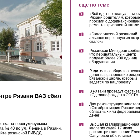
еще по теме
«Всё идёт по плану» — мэр
Рязани родителям, которые
просили о дофинансирован
ремонта в рязанской школе
«Экологический рязанский
альянс» перезапустил «кар
свалок»
Рязанский Минздрав сообщ
что перинатальный центр
получит более 200 единиц
оборудования
Родители сообщили о нехва
денег на завершение ремон
рязанской школе, который
ведется по нацпроекту
В Рязани проведут фестива
нтре Рязани ВАЗ сбил
«Сделано/рождён в СССР»
Для реконструкции кинотеа
«Октябрь» мэрия Рязани жд
областных или федеральны
денег
остка на нерегулируемом
Высшая квалификационная
а № 40 по ул. Ленина в Рязани,
коллегия судей 17 июля
рассмотрит заявление Еле
айте рязанской ГИБДД.
Сапуновой об отставке