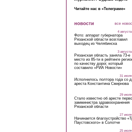
Читайте нас в «Телеграме»
новости
все ново
4 августа
Фото: аппарат губернатора
Рязанской области возглавил
выходец из Челябинска
3 августа
Рязанская область заняла 73-е
место из 85-ти в рейтинге регио
по качеству дорог, который
составило «РИА Новости»
31 июля
Исполнилось полтора года со д
ареста Константина Смирнова
29 июля
Стало известно об аресте перво
замминистра здравоохранения
Рязанской области
27 июля
Начинается благоустройство «
Паустовского» в Солотче
25 июля