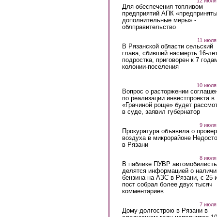
12 июля
Для обеспечения топливом
предприятий АПК «предпринят
дополнительные меры» -
облправительство
11 июля
В Рязанской области сельский
глава, сбивший насмерть 16-ле
подростка, приговорен к 7 года
колонии-поселения
10 июля
Вопрос о расторжении соглаше
по реализации инвестпроекта в
«Грачиной роще» будет рассмо
в суде, заявил губернатор
9 июля
Прокуратура объявила о провер
воздуха в микрорайоне Недост
в Рязани
8 июля
В паблике ПУВР автомобилист
делятся информацией о наличи
бензина на АЗС в Рязани, с 25 
пост собрал более двух тысяч
комментариев
7 июля
Дому-долгострою в Рязани в