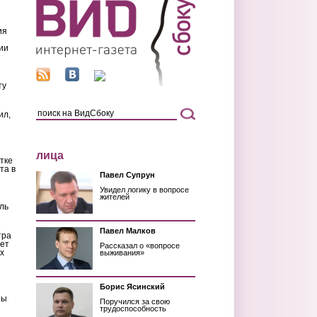
ия
ии
ту
ил,
лица
тке
та в
Павел Супрун
Увидел логику в вопросе
жителей
ль
Павел Малков
тра
ет
Рассказал о «вопросе
х
выживания»
Борис Ясинский
ны
Поручился за свою
трудоспособность