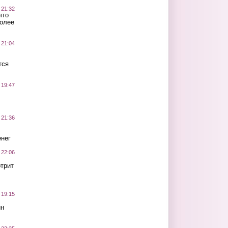
 21:32
что
более
 21:04
тся
 19:47
 21:36
нег
 22:06
трит
 19:15
ин