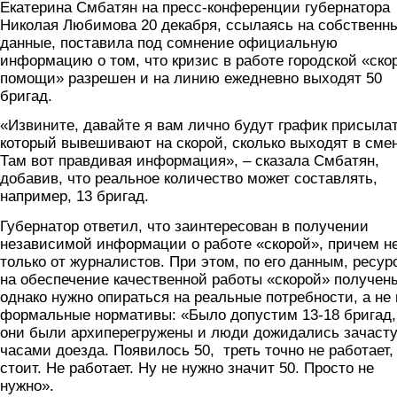
Екатерина Смбатян на пресс-конференции губернатора
Николая Любимова 20 декабря, ссылаясь на собственн
данные, поставила под сомнение официальную
информацию о том, что кризис в работе городской «ско
помощи» разрешен и на линию ежедневно выходят 50
бригад.
«Извините, давайте я вам лично будут график присылат
который вывешивают на скорой, сколько выходят в смен
Там вот правдивая информация», – сказала Смбатян,
добавив, что реальное количество может составлять,
например, 13 бригад.
Губернатор ответил, что заинтересован в получении
независимой информации о работе «скорой», причем н
только от журналистов. При этом, по его данным, ресур
на обеспечение качественной работы «скорой» получен
однако нужно опираться на реальные потребности, а не 
формальные нормативы: «Было допустим 13-18 бригад
они были архиперегружены и люди дожидались зачаст
часами доезда. Появилось 50, треть точно не работает,
стоит. Не работает. Ну не нужно значит 50. Просто не
нужно».