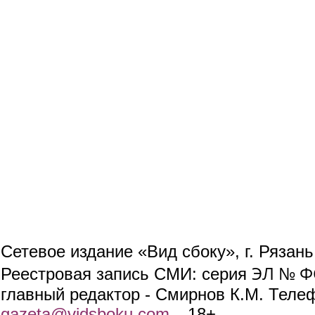
Сетевое издание «Вид сбоку», г. Рязан
ЭЛ № ФС
Реестровая запись СМИ: серия
главный редактор - Смирнов К.М. Телефо
gazeta@vidsboku.com
(link sends e-mail)
. 18+