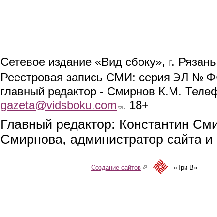
Сетевое издание «Вид сбоку», г. Рязан
ЭЛ № ФС
Реестровая запись СМИ: серия
главный редактор - Смирнов К.М. Телефо
gazeta@vidsboku.com
(link sends e-mail)
. 18+
Главный редактор: Константин См
Смирнова, администратор сайта и 
Создание сайтов
(link is external)
«Три-В»