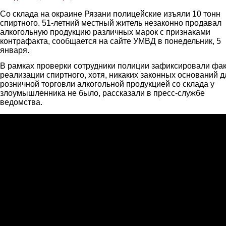
Со склада на окраине Рязани полицейские изъяли 10 тонн
спиртного. 51-летний местный житель незаконно продавал
алкогольную продукцию различных марок с признаками
контрафакта, сообщается на сайте УМВД в понедельник, 5
января.
В рамках проверки сотрудники полиции зафиксировали фак
реализации спиртного, хотя, никаких законных оснований д
розничной торговли алкогольной продукцией со склада у
злоумышленника не было, рассказали в пресс-службе
ведомства.
В Рязани полицейские пресекли незаконный оборот к