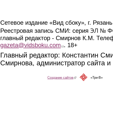
Сетевое издание «Вид сбоку», г. Рязан
ЭЛ № ФС
Реестровая запись СМИ: серия
главный редактор - Смирнов К.М. Телефо
gazeta@vidsboku.com
(link sends e-mail)
. 18+
Главный редактор: Константин См
Смирнова, администратор сайта и 
Создание сайтов
(link is external)
«Три-В»