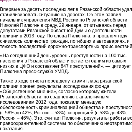
Впервые за десять последних лет в Рязанской области уда
стабилизировать ситуацию на дорогах. Об этом заявил
начальник управления МВД России по Рязанской области
Николай Пилюгин в среду, 29 января, отчитываясь перед
депутатами Рязанской областной Думы о деятельности
полиции в 2013 году. По слова Пилюгина, в прошлом году
снизилось количество граждан, погибших в автоавариях, и
тяжесть последствий дорожно-транспортных происшествий
«На сегодняшний день уровень преступности на 100 тыс.
населения в Рязанской области остается одним из самых
низких в ЦФО и составляет 847 преступлений», — цитирует
Пилюгина пресс-служба УМВД.
Также в ходе отчета перед депутатами глава рязанской
полиции привел результаты исследования фонда
«Общественное мнение», согласно которому жители
Рязанской области, по сравнению с аналогичным
исследованием 2012 года, показали меньшую
обеспокоенность криминализацией общества и преступнос
(с 58% до 42%, Россия – 53%), коррупцией (с 53% до 43%,
Россия – 46%). Это, считает Пилюгин, результаты работы в
правоохранительной системы по обеспечению неотвратим
наказания.