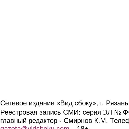
Сетевое издание «Вид сбоку», г. Рязан
ЭЛ № ФС
Реестровая запись СМИ: серия
главный редактор - Смирнов К.М. Телефо
gazeta@vidsboku.com
(link sends e-mail)
. 18+