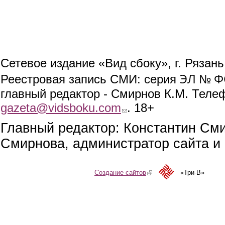
Сетевое издание «Вид сбоку», г. Рязан
ЭЛ № ФС
Реестровая запись СМИ: серия
главный редактор - Смирнов К.М. Телефо
gazeta@vidsboku.com
(link sends e-mail)
. 18+
Главный редактор: Константин См
Смирнова, администратор сайта и 
Создание сайтов
(link is external)
«Три-В»